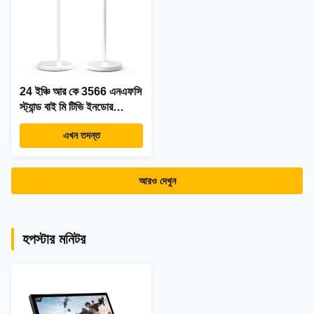
24 ইঞ্চি আর কে 3566 এনএফসি
স্ট্যান্ড বাই মি টিভি ইনডোর
অ্যান্ড্রয়েড 12 বিজ্ঞাপন ডিজিটাল
এখন তদন্ত
সিগনেজ পোর্টেবল ফ্লোর স্ট্যান্ডিং
স্মার্ট টিভি
আরও দেখুন
হপস্টার মনিটর