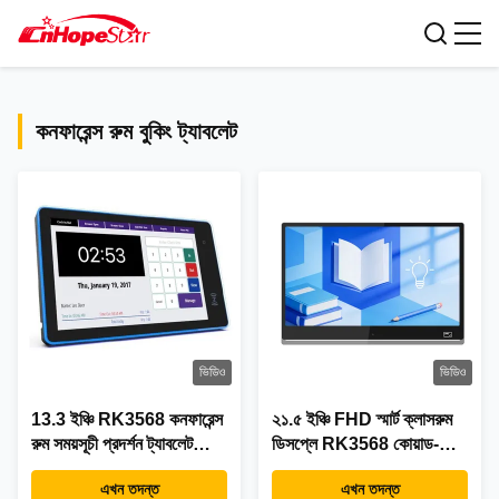
সকল পণ্য
কনফারেন্স রুম বুকিং ট্যাবলেট
ভিডিও
ভিডিও
13.3 ইঞ্চি RK3568 কনফারেন্স
২১.৫ ইঞ্চি FHD স্মার্ট ক্লাসরুম
রুম সময়সূচী প্রদর্শন ট্যাবলেট
ডিসপ্লে RK3568 কোয়াড-কোর
5.0M / P ক্যামেরা এবং পার্শ্ববর্তী
প্রসেসর এবং 4GB RAM
এখন তদন্ত
এখন তদন্ত
LED আলো সঙ্গে
64GB স্টোরেজ সহ