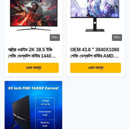
ভিডিও
ভিডিও
আল্ট্রা ওয়াইড 2K 38.5 ইঞ্চি
OEM 43.8 " 3840X1080
গেমিং ডেস্কটপ মনিটর 1440P
গেমিং ডেস্কটপ মনিটর AMD
165hz ফ্রিসিঙ্ক
FreeSync প্রিমিয়াম
এখন তদন্ত
এখন তদন্ত