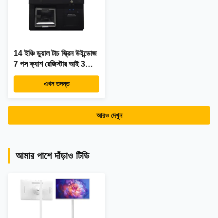
14 ইঞ্চি ডুয়াল টাচ স্ক্রিন উইন্ডোজ
7 পস ক্যাশ রেজিস্টার আই 3
সিপিইউ 4 + 64 গিগাবাইট
এখন তদন্ত
ডেস্কটপ পিওএস টার্মিনাল
প্রিন্টার,কিবোর্ড,স্ক্যানার সহ
আরও দেখুন
আমার পাশে দাঁড়াও টিভি