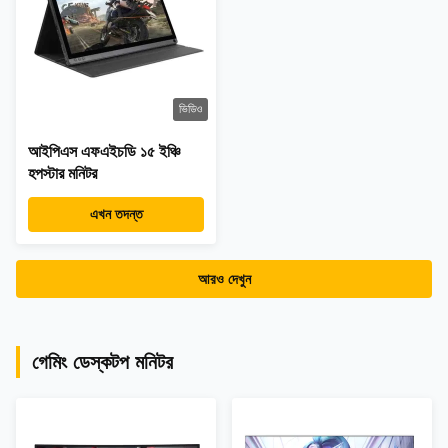
ভিডিও
আইপিএস এফএইচডি ১৫ ইঞ্চি
হপস্টার মনিটর
এখন তদন্ত
আরও দেখুন
গেমিং ডেস্কটপ মনিটর