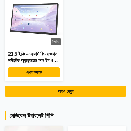
ভিডিও
21.5 ইঞ্চি এনএফসি রিডার ওয়াল
মাউন্টেড অ্যান্ড্রয়েড অল ইন ওয়ান
ট্যাবলেট পিসি 4GB 32GB
এখন তদন্ত
ওয়াইফাই আরজে45 নেটওয়ার্ক
আরও দেখুন
মেডিকেল ট্যাবলেট পিসি