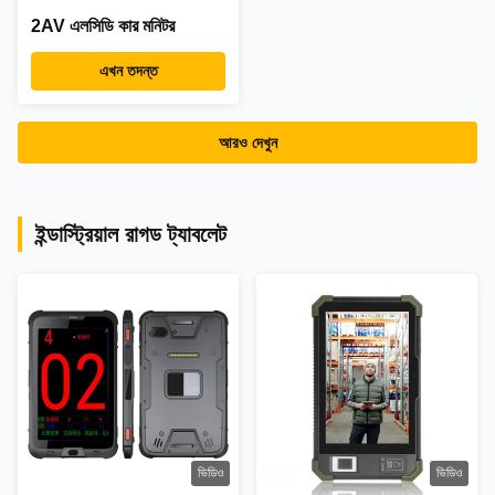
2AV এলসিডি কার মনিটর
এখন তদন্ত
আরও দেখুন
ইন্ডাস্ট্রিয়াল রাগড ট্যাবলেট
ভিডিও
ভিডিও