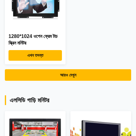
1280*1024 ওপেন ফ্রেম টাচ
স্ক্রিন মনিটর
এখন তদন্ত
আরও দেখুন
এলসিডি গাড়ি মনিটর