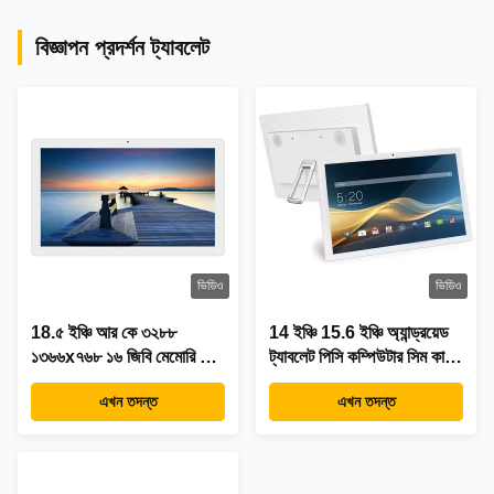
বিজ্ঞাপন প্রদর্শন ট্যাবলেট
ভিডিও
ভিডিও
18.৫ ইঞ্চি আর কে ৩২৮৮
14 ইঞ্চি 15.6 ইঞ্চি অ্যান্ড্রয়েড
১৩৬৬x৭৬৮ ১৬ জিবি মেমোরি অল
ট্যাবলেট পিসি কম্পিউটার সিম কার্ড
ইন ওয়ান অ্যান্ড্রয়েড ট্যাবলেট
স্লট 4G LTE নেটওয়ার্ক POE
এখন তদন্ত
এখন তদন্ত
আধুনিক ডিজাইন
NFC টাচ স্ক্রিন কোয়াড কোর
বাচ্চাদের শিক্ষা গেমিং বাণিজ্যিক
প্রদর্শনের জন্য ব্যবহার করুন