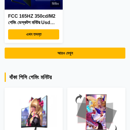
ভিডিও
FCC 165HZ 350cd/M2
গেমিং ডেস্কটপ মনিটর Usd
Hdmi DP For Internet
এখন তদন্ত
Cafe
আরও দেখুন
বাঁকা পিসি গেমিং মনিটর