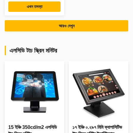
এখন তদন্ত
আরও দেখুন
এলসিডি টাচ স্ক্রিন মনিটর
15 ইঞ্চি 350cd/m2 এলসিডি
১৭ ইঞ্চি ০.২৯৭ মিমি ক্যাপাসিটিভ