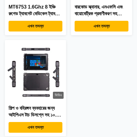
MT6753 1.6Ghz 8 ইঞ্চি
বারকোড স্ক্যানার, এনএফসি এবং
রুগেড ট্যাবলেট মেডিকেল ট্যাবলেট
বায়োমেট্রিক প্রমাণীকরণ সহ
পিসি আইপিএস এইচডি স্ক্রিন
শিল্পকৌশল ট্যাবলেট
এখন তদন্ত
এখন তদন্ত
ভিডিও
শিল্প ও বহিরঙ্গন ব্যবহারের জন্য
আইপিএস টাচ ডিসপ্লে সহ ১০.১
ইঞ্চি IP67 মজবুত অ্যান্ড্রয়েড
এখন তদন্ত
ট্যাবলেট