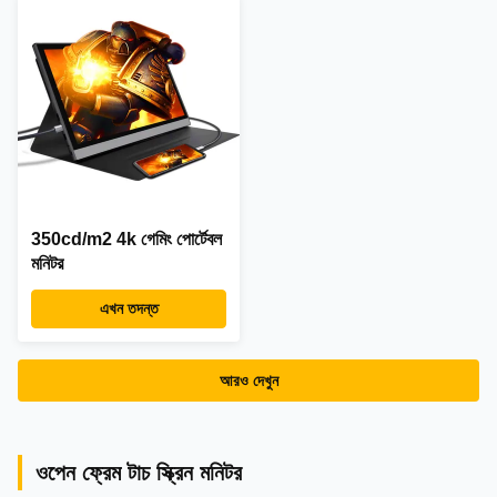
350cd/m2 4k গেমিং পোর্টেবল
মনিটর
এখন তদন্ত
আরও দেখুন
ওপেন ফ্রেম টাচ স্ক্রিন মনিটর