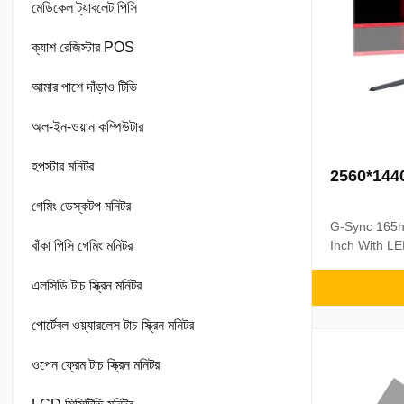
মেডিকেল ট্যাবলেট পিসি
ক্যাশ রেজিস্টার POS
আমার পাশে দাঁড়াও টিভি
অল-ইন-ওয়ান কম্পিউটার
হপস্টার মনিটর
2560*1440 1
গেমিং ডেস্কটপ মনিটর
G-Sync 165h
বাঁকা পিসি গেমিং মনিটর
Inch With LE
Dimensions w
2.46" X 14.3
এলসিডি টাচ স্ক্রিন মনিটর
pattern 10
with free Sy
পোর্টেবল ওয়্যারলেস টাচ স্ক্রিন মনিটর
video and se
movement thr
ওপেন ফ্রেম টাচ স্ক্রিন মনিটর
games...