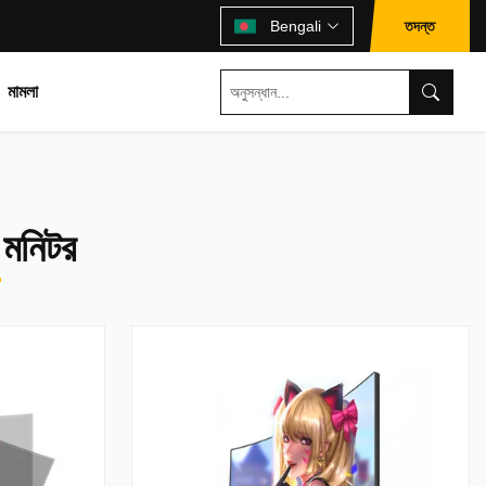
তদন্ত
Bengali
মামলা
 মনিটর