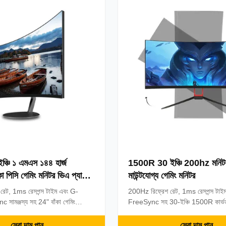
ঞ্চি ১ এমএস ১৪৪ হার্জ
1500R 30 ইঞ্চি 200hz মনিটর
া পিসি গেমিং মনিটর ভিএ প্যানেল
মাউন্টযোগ্য গেমিং মনিটর
রেট, 1ms রেসপন্স টাইম এবং G-
200Hz রিফ্রেশ রেট, 1ms রেসপন্স টা
সামঞ্জস্য সহ 24" বাঁকা গেমিং
FreeSync সহ 30-ইঞ্চি 1500R কার্ভড
 350cd/m² উজ্জ্বলতা, ফ্রেমহীন
বৈশিষ্ট্য 2560x1080 রেজোলিউশন, ফ্রে
ছরের ওয়ারেন্টি। eSports এবং
ওয়াল মাউন্টযোগ্য, এবং 3 বছরের ওয়ারেন্টি
সেরা দাম পান
সেরা দাম পান