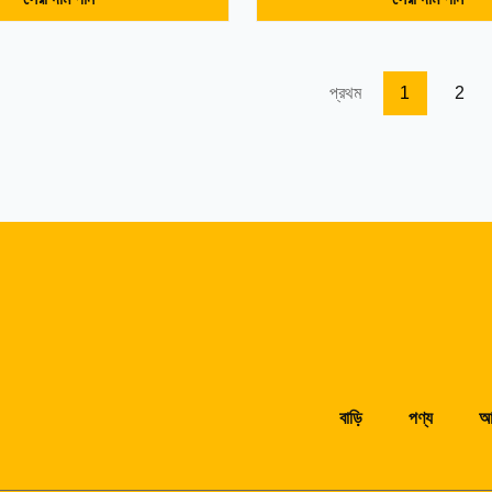
ুলির জন্য আদর্শ।
ইন্টারনেট ক্যাফেগুলির জন্য আদর্শ।
প্রথম
1
2
বাড়ি
পণ্য
আম