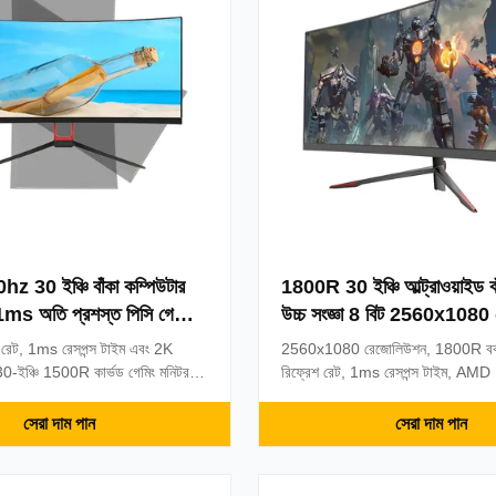
 30 ইঞ্চি বাঁকা কম্পিউটার
1800R 30 ইঞ্চি আল্ট্রাওয়াইড বা
1ms অতি প্রশস্ত পিসি গেমিং
উচ্চ সংজ্ঞা 8 বিট 2560x1080 
রেট, 1ms রেসপন্স টাইম এবং 2K
2560x1080 রেজোলিউশন, 1800R বক
0-ইঞ্চি 1500R কার্ভড গেমিং মনিটর।
রিফ্রেশ রেট, 1ms রেসপন্স টাইম, AM
FreeSync, HDR সমর্থন, এবং 3-
এবং 3-বছরের ওয়ারেন্টি সহ 30-ইঞ্চি আল্ট্র
 ই-স্পোর্টস এবং ইন্টারনেট ক্যাফেগুলির
মনিটর। ফ্রেমলেস ডিজাইন এবং OEM কা
সেরা দাম পান
সেরা দাম পান
বিকল্প সহ esports এবং গেমিংয়ের জন্য 