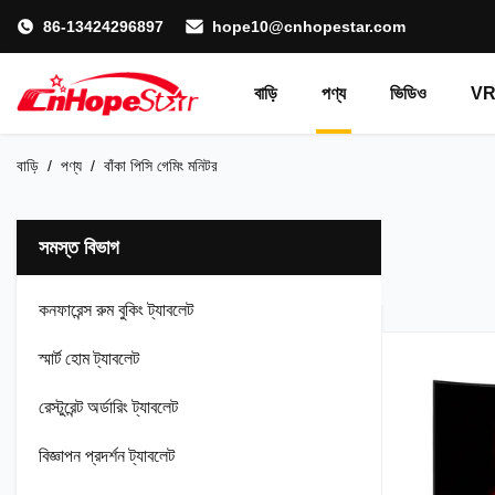
86-13424296897
hope10@cnhopestar.com
বাড়ি
পণ্য
ভিডিও
VR 
বাড়ি
/
পণ্য
/
বাঁকা পিসি গেমিং মনিটর
সমস্ত বিভাগ
কনফারেন্স রুম বুকিং ট্যাবলেট
স্মার্ট হোম ট্যাবলেট
রেস্টুরেন্ট অর্ডারিং ট্যাবলেট
বিজ্ঞাপন প্রদর্শন ট্যাবলেট