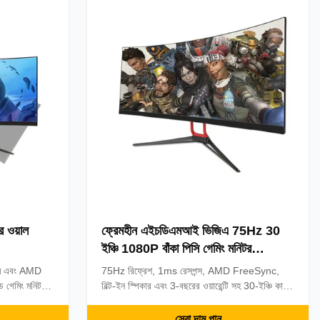
 ওয়াল
ফ্রেমহীন এইচডিএমআই ভিজিএ 75Hz 30
ইঞ্চি 1080P বাঁকা পিসি গেমিং মনিটর
অন্তর্নির্মিত স্পিকার
ইম এবং AMD
75Hz রিফ্রেশ, 1ms রেসপন্স, AMD FreeSync,
 গেমিং মনিটর।
বিল্ট-ইন স্পিকার এবং 3-বছরের ওয়ারেন্টি সহ 30-ইঞ্চি কার্ভড
মহীন ডিজাইন,
গেমিং মনিটর। ফ্রেমলেস ডিজাইন এবং কাস্টম OEM বিকল্প
। ই-স্পোর্টস এবং
সহ esports এবং ইন্টারনেট ক্যাফেগুলির জন্য আদর্শ।
সেরা দাম পান