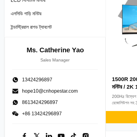
LCD সিসিটিভি মনিটর
এলসিডি গাড়ি মনিটর
ইন্ডাস্ট্রিয়াল রাগড ট্যাবলেট
Ms. Catherine Yao
Sales Manager
1500R 200hz
13424296897
মনিটর / 2K 
hope10@cnhopestar.com
মনিটর
200Hz রিফ্রেশ 
8613424296897
রেজোলিউশন সহ 3
বৈশিষ্ট্য AMD 
+86 13424296897
বছরের ওয়ারেন্টি।
জন্য আদর্শ।