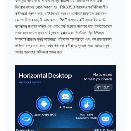
ফাস্টফুড এবং ফাস্ট সার্ভিস রেস্তোরাঁগুলো এই ডিভাইসের গতি এবং
নির্ভরযোগ্যতার থেকে উপকৃত হয়।RK3399 প্রসেসর প্রতিক্রিয়াশীল
কর্মক্ষমতা প্রদান করে, এটি নিশ্চিত করে যে একাধিক ডিভাইস একযোগে
কোনও বিলম্ব ছাড়াই কাজ করে। PoE ক্ষমতা একটি একক ইথারনেট
ক্যাবলের মাধ্যমে শক্তি এবং নেটওয়ার্ক সংযোগ সরবরাহ করে ইনস্টলেশনকে
সহজ করে তোলে,ক্যাবল বিশৃঙ্খলা হ্রাস এবং সিস্টেমের স্থিতিশীলতা
উন্নতঅপারেশন সুপারভাইজাররা পরিচ্ছন্ন অবকাঠামো এবং কম রক্ষণাবেক্ষণ
জটিলতার প্রশংসা করে, যখন পরিষেবা কর্মীরা ব্যস্ততার সময় আরও মসৃণ
অর্ডার প্রবাহের অভিজ্ঞতা অর্জন করে।