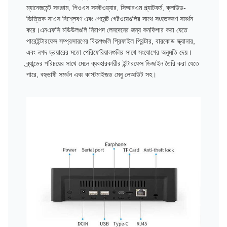
ম্যানেজমেন্ট সরঞ্জাম, পিওএস সফটওয়্যার, সিআরএম প্ল্যাটফর্ম, ক্লাউড-
ভিত্তিক সাএস বিশ্লেষণ এবং পেমেন্ট গেটওয়েগুলির সাথে সংহতকরণ সমর্থন
করে।এনএফসি মডিউলগুলি নিরাপদ লেনদেনের জন্য কনফিগার করা যেতে
পারেইন্টারফেস সম্প্রসারণের বিকল্পগুলি প্রিফাইল প্রিন্টার, বারকোড স্ক্যানার,
এবং নগদ ড্রয়ারের মতো পেরিফেরিয়ালগুলির সাথে সংযোগের অনুমতি দেয়।
ব্র্যান্ডের পরিচয়ের সাথে মেলে ব্যবহারকারীর ইন্টারফেস ডিজাইন তৈরি করা যেতে
পারে, বহুভাষী সমর্থন এবং কাস্টমাইজড মেনু লেআউট সহ।