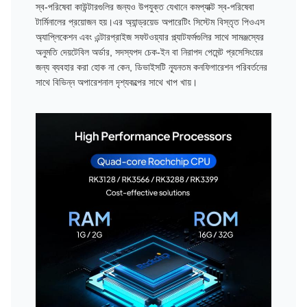
স্ব-পরিষেবা কাউন্টারগুলির জন্যও উপযুক্ত যেখানে কমপ্যাক্ট স্ব-পরিষেবা
টার্মিনালের প্রয়োজন হয়।এর অ্যান্ড্রয়েড অপারেটিং সিস্টেম বিস্তৃত পিওএস
অ্যাপ্লিকেশন এবং এন্টারপ্রাইজ সফটওয়্যার প্ল্যাটফর্মগুলির সাথে সামঞ্জস্যের
অনুমতি দেয়টেবিল অর্ডার, সদস্যপদ চেক-ইন বা নিরাপদ পেমেন্ট প্রসেসিংয়ের
জন্য ব্যবহার করা হোক না কেন, ডিভাইসটি ন্যূনতম কনফিগারেশন পরিবর্তনের
সাথে বিভিন্ন অপারেশনাল দৃশ্যকল্পের সাথে খাপ খায়।