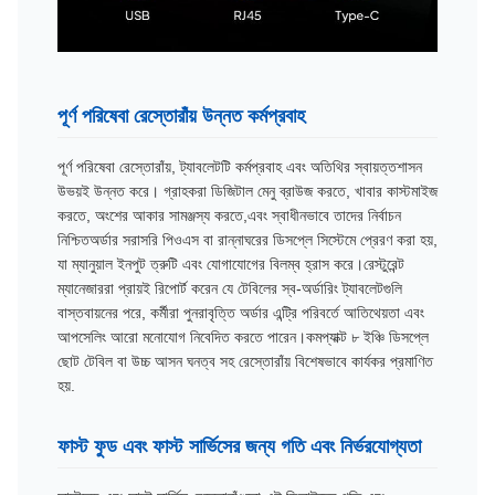
পূর্ণ পরিষেবা রেস্তোরাঁয় উন্নত কর্মপ্রবাহ
পূর্ণ পরিষেবা রেস্তোরাঁয়, ট্যাবলেটটি কর্মপ্রবাহ এবং অতিথির স্বায়ত্তশাসন
উভয়ই উন্নত করে। গ্রাহকরা ডিজিটাল মেনু ব্রাউজ করতে, খাবার কাস্টমাইজ
করতে, অংশের আকার সামঞ্জস্য করতে,এবং স্বাধীনভাবে তাদের নির্বাচন
নিশ্চিতঅর্ডার সরাসরি পিওএস বা রান্নাঘরের ডিসপ্লে সিস্টেমে প্রেরণ করা হয়,
যা ম্যানুয়াল ইনপুট ত্রুটি এবং যোগাযোগের বিলম্ব হ্রাস করে।রেস্টুরেন্ট
ম্যানেজাররা প্রায়ই রিপোর্ট করেন যে টেবিলের স্ব-অর্ডারিং ট্যাবলেটগুলি
বাস্তবায়নের পরে, কর্মীরা পুনরাবৃত্তি অর্ডার এন্ট্রি পরিবর্তে আতিথেয়তা এবং
আপসেলিং আরো মনোযোগ নিবেদিত করতে পারেন।কমপ্যাক্ট ৮ ইঞ্চি ডিসপ্লে
ছোট টেবিল বা উচ্চ আসন ঘনত্ব সহ রেস্তোরাঁয় বিশেষভাবে কার্যকর প্রমাণিত
হয়.
ফাস্ট ফুড এবং ফাস্ট সার্ভিসের জন্য গতি এবং নির্ভরযোগ্যতা