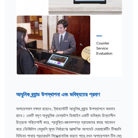
আধুনিক ব্র্যান্ড উপস্থাপনা এবং ভবিষ্যতের প্রমাণ
অপারেশনাল দক্ষতা ছাড়াও, ট্যাবলেটটি আধুনিক ব্র্যান্ড উপস্থাপনে অবদান
রাখে। একটি মসৃণ অনুভূমিক ডেস্কটপ ডিজাইন একটি ভবিষ্যৎ চিন্তাশীল
চিত্রকে শক্তিশালী করে, প্রযুক্তি-জ্ঞানসম্পন্ন গ্রাহকদের কাছে আবেদন
করে।ডিজিটাল মেনুগুলি মূল্য নির্ধারণের তাত্ক্ষণিক আপডেট দেয়মার্কেটিং টিমগুলি
বিভিন্ন শাখায় প্রচারগুলি সিঙ্ক্রোনাইজ করতে পারে,যখন অপারেশনাল টিম মেনু