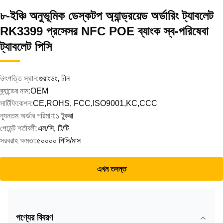
৮-ইঞ্চি অনুভূমিক ডেস্কটপ অ্যান্ড্রয়েড অর্ডারিং ট্যাবলেট
RK3399 প্রসেসর NFC POE ব্যাংক স্ব-পরিষেবা
ট্যাবলেট পিসি
উৎপত্তি স্থান:
গুয়াংডং, চীন
ব্র্যান্ডের নাম:
OEM
সার্টিফিকেশন:
CE,ROHS, FCC,ISO9001,KC,CCC
ন্যূনতম অর্ডার পরিমাণ:
১ টুকরা
পেমেন্ট শর্তাবলী:
এল/সি, টি/টি
সরবরাহ ক্ষমতা:
৫০০০০ পিসি/মাস
এখন তদন্ত
পণ্যের বিবরণ