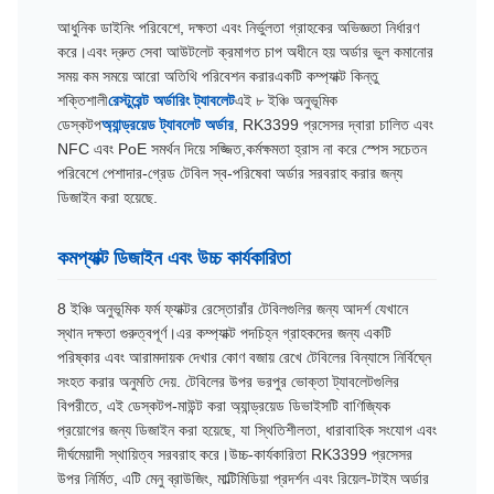
আধুনিক ডাইনিং পরিবেশে, দক্ষতা এবং নির্ভুলতা গ্রাহকের অভিজ্ঞতা নির্ধারণ
করে।এবং দ্রুত সেবা আউটলেট ক্রমাগত চাপ অধীনে হয় অর্ডার ভুল কমানোর
সময় কম সময়ে আরো অতিথি পরিবেশন করারএকটি কম্প্যাক্ট কিন্তু
শক্তিশালী
রেস্টুরেন্ট অর্ডারিং ট্যাবলেট
এই ৮ ইঞ্চি অনুভূমিক
ডেস্কটপ
অ্যান্ড্রয়েড ট্যাবলেট অর্ডার
, RK3399 প্রসেসর দ্বারা চালিত এবং
NFC এবং PoE সমর্থন দিয়ে সজ্জিত,কর্মক্ষমতা হ্রাস না করে স্পেস সচেতন
পরিবেশে পেশাদার-গ্রেড টেবিল স্ব-পরিষেবা অর্ডার সরবরাহ করার জন্য
ডিজাইন করা হয়েছে.
কমপ্যাক্ট ডিজাইন এবং উচ্চ কার্যকারিতা
8 ইঞ্চি অনুভূমিক ফর্ম ফ্যাক্টর রেস্তোরাঁর টেবিলগুলির জন্য আদর্শ যেখানে
স্থান দক্ষতা গুরুত্বপূর্ণ।এর কম্প্যাক্ট পদচিহ্ন গ্রাহকদের জন্য একটি
পরিষ্কার এবং আরামদায়ক দেখার কোণ বজায় রেখে টেবিলের বিন্যাসে নির্বিঘ্নে
সংহত করার অনুমতি দেয়. টেবিলের উপর ভরপুর ভোক্তা ট্যাবলেটগুলির
বিপরীতে, এই ডেস্কটপ-মাউন্ট করা অ্যান্ড্রয়েড ডিভাইসটি বাণিজ্যিক
প্রয়োগের জন্য ডিজাইন করা হয়েছে, যা স্থিতিশীলতা, ধারাবাহিক সংযোগ এবং
দীর্ঘমেয়াদী স্থায়িত্ব সরবরাহ করে।উচ্চ-কার্যকারিতা RK3399 প্রসেসর
উপর নির্মিত, এটি মেনু ব্রাউজিং, মাল্টিমিডিয়া প্রদর্শন এবং রিয়েল-টাইম অর্ডার