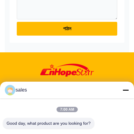
পাঠান
sales
ঠিকানা: ৬০১-৬০৬, ৬ তলা, বিল্ডিং ই, ইউয়ানফেন ইন্ডাস্ট্রিয়াল পার্ক, ডালং উপ-জেলা, লংহুয়া
7:00 AM
জেলা, শেনঝেন, গুয়াংডং, সিএন
Good day, what product are you looking for?
টেলিফোন:
86-13424296897