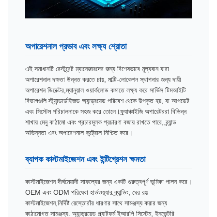
অপারেশনাল প্রভাব এবং লক্ষ্য শ্রোতা
এই সমাধানটি রেস্টুরেন্ট ম্যানেজারদের জন্য বিশেষভাবে মূল্যবান যারা
অপারেশনাল দক্ষতা উন্নত করতে চায়, মাল্টি-লোকেশন স্থাপনার জন্য দায়ী
অপারেশন ডিরেক্টর,ম্যানুয়াল ওয়ার্কলোড কমাতে লক্ষ্য করে সার্ভিস টিমআইটি
বিভাগগুলি স্ট্যান্ডার্ডাইজড অ্যান্ড্রয়েড পরিবেশ থেকে উপকৃত হয়, যা আপডেট
এবং সিস্টেম পরিচালনাকে সহজ করে তোলে।ফ্র্যাঞ্চাইজি অপারেটররা বিভিন্ন
শাখায় মেনু কাঠামো এবং প্রচারমূলক প্রচারণা বজায় রাখতে পারে, ব্র্যান্ড
অভিন্নতা এবং অপারেশনাল কন্ট্রোল নিশ্চিত করে।
ব্যাপক কাস্টমাইজেশন এবং ইন্টিগ্রেশন ক্ষমতা
কাস্টমাইজেশন দীর্ঘমেয়াদী সাফল্যের জন্য একটি গুরুত্বপূর্ণ ভূমিকা পালন করে।
OEM এবং ODM পরিষেবা হার্ডওয়্যার ব্র্যান্ডিং, ঘের রঙ
কাস্টমাইজেশন,নির্দিষ্ট রেস্তোরাঁর ধারণার সাথে সামঞ্জস্য করার জন্য
কাঠামোগত সামঞ্জস্য. অ্যান্ড্রয়েড প্ল্যাটফর্ম ইআরপি সিস্টেম, ইনভেন্টরি