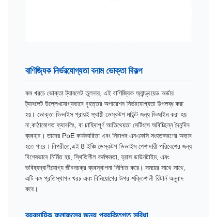
বাণিজ্যিক নির্ভরযোগ্যতা বনাম ভোক্তা বিকল্প
কম খরচে ভোক্তা ট্যাবলেট তুলনায়, এই বাণিজ্যিক অ্যান্ড্রয়েড অর্ডার
ট্যাবলেট উল্লেখযোগ্যভাবে বৃহত্তর অপারেশন নির্ভরযোগ্যতা উপলব্ধ করা
হয়। ভোক্তা ডিভাইস প্রায়ই স্থায়ী ডেস্কটপ মাউন্ট জন্য ডিজাইন করা হয়
না,কাঠামোগত ক্যাবলিং, বা চাহিদাপূর্ণ আতিথেয়তা সেটিংসে অবিচ্ছিন্ন দৈনন্দিন
ব্যবহার। তাদের PoE কার্যকারিতা এবং নিরাপদ এনএফসি সংহতকরণের অভাব
হতে পারে। বিপরীতে,এই 8 ইঞ্চি ডেস্কটপ ডিভাইস পেশাদারী পরিবেশের জন্য
বিশেষভাবে নির্মিত হয়, স্থিতিশীল কর্মক্ষমতা, হ্রাস ডাউনটাইম, এবং
ভবিষ্যদ্বাণীযোগ্য জীবনচক্র ব্যবস্থাপনা নিশ্চিত করে। সময়ের সাথে সাথে,
এটি কম প্রতিস্থাপন খরচ এবং বিনিয়োগের উপর শক্তিশালী রিটার্ন অনুবাদ
করে।
ব্যবসায়িক ফলাফলের জন্য প্রযুক্তিগত সুবিধা