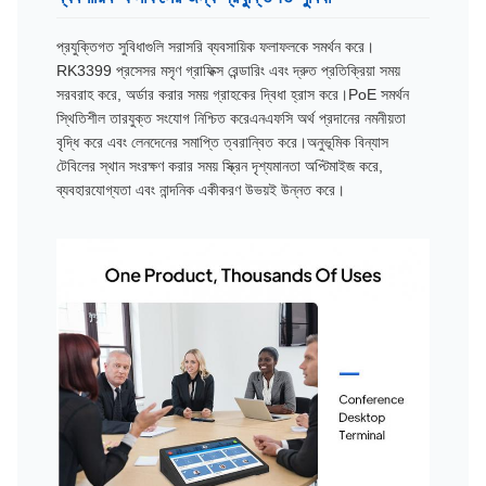
প্রযুক্তিগত সুবিধাগুলি সরাসরি ব্যবসায়িক ফলাফলকে সমর্থন করে।
RK3399 প্রসেসর মসৃণ গ্রাফিক্স রেন্ডারিং এবং দ্রুত প্রতিক্রিয়া সময়
সরবরাহ করে, অর্ডার করার সময় গ্রাহকের দ্বিধা হ্রাস করে।PoE সমর্থন
স্থিতিশীল তারযুক্ত সংযোগ নিশ্চিত করেএনএফসি অর্থ প্রদানের নমনীয়তা
বৃদ্ধি করে এবং লেনদেনের সমাপ্তি ত্বরান্বিত করে।অনুভূমিক বিন্যাস
টেবিলের স্থান সংরক্ষণ করার সময় স্ক্রিন দৃশ্যমানতা অপ্টিমাইজ করে,
ব্যবহারযোগ্যতা এবং নান্দনিক একীকরণ উভয়ই উন্নত করে।