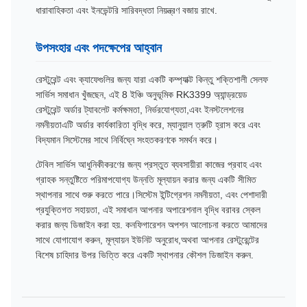
ধারাবাহিকতা এবং ইনভেন্টরি সারিবদ্ধতা নিয়ন্ত্রণ বজায় রাখে.
উপসংহার এবং পদক্ষেপের আহ্বান
রেস্টুরেন্ট এবং ক্যাফেগুলির জন্য যারা একটি কম্প্যাক্ট কিন্তু শক্তিশালী সেলফ
সার্ভিস সমাধান খুঁজছেন, এই 8 ইঞ্চি অনুভূমিক RK3399 অ্যান্ড্রয়েড
রেস্টুরেন্ট অর্ডার ট্যাবলেট কর্মক্ষমতা, নির্ভরযোগ্যতা,এবং ইনস্টলেশনের
নমনীয়তাএটি অর্ডার কার্যকারিতা বৃদ্ধি করে, ম্যানুয়াল ত্রুটি হ্রাস করে এবং
বিদ্যমান সিস্টেমের সাথে নির্বিঘ্নে সংহতকরণকে সমর্থন করে।
টেবিল সার্ভিস আধুনিকীকরণের জন্য প্রস্তুত ব্যবসায়ীরা কাজের প্রবাহ এবং
গ্রাহক সন্তুষ্টিতে পরিমাপযোগ্য উন্নতি মূল্যায়ন করার জন্য একটি সীমিত
স্থাপনার সাথে শুরু করতে পারে।সিস্টেম ইন্টিগ্রেশন নমনীয়তা, এবং পেশাদারী
প্রযুক্তিগত সহায়তা, এই সমাধান আপনার অপারেশনাল বৃদ্ধি বরাবর স্কেল
করার জন্য ডিজাইন করা হয়. কনফিগারেশন অপশন আলোচনা করতে আমাদের
সাথে যোগাযোগ করুন, মূল্যায়ন ইউনিট অনুরোধ,অথবা আপনার রেস্টুরেন্টের
বিশেষ চাহিদার উপর ভিত্তি করে একটি স্থাপনার কৌশল ডিজাইন করুন.