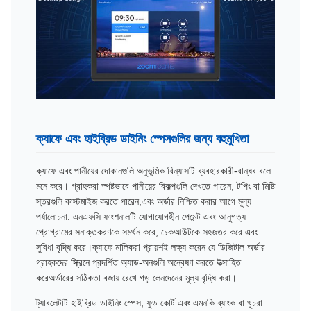
ক্যাফে এবং হাইব্রিড ডাইনিং স্পেসগুলির জন্য বহুমুখিতা
ক্যাফে এবং পানীয়ের দোকানগুলি অনুভূমিক বিন্যাসটি ব্যবহারকারী-বান্ধব বলে
মনে করে। গ্রাহকরা স্পষ্টভাবে পানীয়ের বিকল্পগুলি দেখতে পারেন, টপিং বা মিষ্টি
স্তরগুলি কাস্টমাইজ করতে পারেন,এবং অর্ডার নিশ্চিত করার আগে মূল্য
পর্যালোচনা. এনএফসি ফাংশনালটি যোগাযোগহীন পেমেন্ট এবং আনুগত্য
প্রোগ্রামের সনাক্তকরণকে সমর্থন করে, চেকআউটকে সহজতর করে এবং
সুবিধা বৃদ্ধি করে।ক্যাফে মালিকরা প্রায়শই লক্ষ্য করেন যে ডিজিটাল অর্ডার
গ্রাহকদের স্ক্রিনে প্রদর্শিত অ্যাড-অনগুলি অন্বেষণ করতে উত্সাহিত
করেঅর্ডারের সঠিকতা বজায় রেখে গড় লেনদেনের মূল্য বৃদ্ধি করা।
ট্যাবলেটটি হাইব্রিড ডাইনিং স্পেস, ফুড কোর্ট এবং এমনকি ব্যাংক বা খুচরা