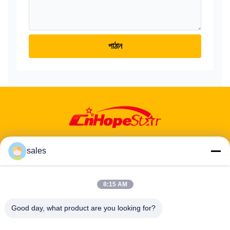
পাঠান
sales
8:15 AM
ঠিকানা: ৬০১-৬০৬, ৬ তলা, বিল্ডিং ই, ইউয়ানফেন ইন্ডাস্ট্রিয়াল পার্ক, ডালং উপ-জেলা, লংহুয়া
জেলা, শেনঝেন, গুয়াংডং, সিএন
Good day, what product are you looking for?
টেলিফোন:
86-13424296897
ইমেইল:
hope10@cnhopestar.com