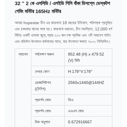
32 " 2 কে এলসিডি / এলইডি পিসি বাঁকা ডিসপ্লে ডেস্কটপ
গেমিং মনিটর 165Hz মনিটর
আমরা hopestar চীন এর কারখানা 18 বছরের ইতিহাস, পরিপক্ক প্রযুক্তি
এবং চমৎকার মানের সঙ্গে হয়। কারখানা গুয়াংডং, চীন অবস্থিত, 12,000 বর্গ
মিটার একটি এলাকা জুড়ে,প্রায় ২০০ জন দক্ষ শ্রমিক এবং ৭টি সমাবেশ লাইন
এবং মডিউল উৎপাদন কর্মশালার সাথে, যার উৎপাদন ক্ষমতা ৭০০০ পিসি/দিন।
প্যানেল
পর্যবেক্ষণ অঞ্চল
852.48 (H) x 479.52
(V) মিমি
দেখার কোণ
H:178°V:178°
রেজোলিউশন
2560x1440@144HZ
((টাইপ)
প্রদর্শন মোড
ভিএ
প্রদর্শন মোড
এএএস মোড
দিক অনুপাত
0.672916667