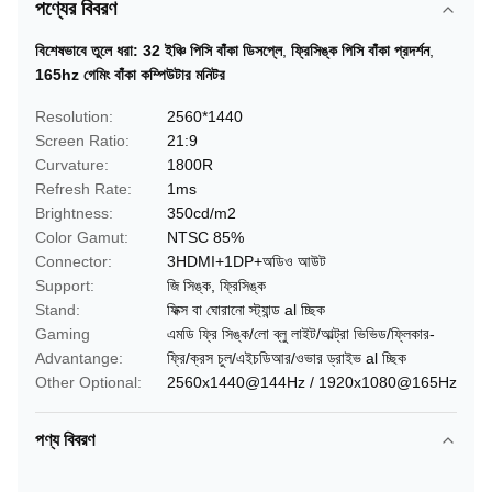
পণ্যের বিবরণ
বিশেষভাবে তুলে ধরা:
32 ইঞ্চি পিসি বাঁকা ডিসপ্লে
,
ফ্রিসিঙ্ক পিসি বাঁকা প্রদর্শন
,
165hz গেমিং বাঁকা কম্পিউটার মনিটর
Resolution:
2560*1440
Screen Ratio:
21:9
Curvature:
1800R
Refresh Rate:
1ms
Brightness:
350cd/m2
Color Gamut:
NTSC 85%
Connector:
3HDMI+1DP+অডিও আউট
Support:
জি সিঙ্ক, ফ্রিসিঙ্ক
Stand:
ফিক্স বা ঘোরানো স্ট্যান্ড al চ্ছিক
Gaming
এমডি ফ্রি সিঙ্ক/লো ব্লু লাইট/আল্ট্রা ভিভিড/ফ্লিকার-
Advantange:
ফ্রি/ক্রস চুল/এইচডিআর/ওভার ড্রাইভ al চ্ছিক
Other Optional:
2560x1440@144Hz / 1920x1080@165Hz
পণ্য বিবরণ