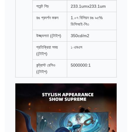
পয়েন্ট পিচ
233.1umx233.1um
রঙ প্রদর্শন করুন
1.০৭ বিলিয়ন রঙ ৯৫%
ডিসিআই-পি৩
উজ্জ্বলতা ((টাইপ)
350cd/m2
প্রতিক্রিয়া সময়
১ এমএস
((টাইপ)
কন্ট্রাস্ট রেসিও
5000000:1
((টাইপ)