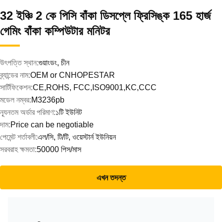
32 ইঞ্চি 2 কে পিসি বাঁকা ডিসপ্লে ফ্রিসিঙ্ক 165 হার্জ
গেমিং বাঁকা কম্পিউটার মনিটর
উৎপত্তি স্থান:
গুয়াংডং, চীন
ব্র্যান্ডের নাম:
OEM or CNHOPESTAR
সার্টিফিকেশন:
CE,ROHS, FCC,ISO9001,KC,CCC
মডেল নম্বর:
M3236pb
ন্যূনতম অর্ডার পরিমাণ:
১টি ইউনিট
দাম:
Price can be negotiable
পেমেন্ট শর্তাবলী:
এল/সি, টি/টি, ওয়েস্টার্ন ইউনিয়ন
সরবরাহ ক্ষমতা:
50000 পিস/মাস
এখন তদন্ত