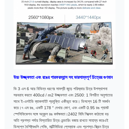
উচ্চ উজ্জ্বলতা এবং রঙের পারফরম্যান্স সহ ভারসাম্যপূর্ণ চিত্রের গুণমান
ভি 3 এল 6 আর বিভিন্ন ধরণের সামগ্রী জুড়ে পরিষ্কার চিত্র উপস্থাপনা
সরবরাহ করতে 400cd / m2 উজ্জ্বলতা এবং 2500: 1 বিপরীত অনুপাতের
সাথে ই-এলইডি ব্যাকলাইট প্রযুক্তি একীভূত করে। ডিসপ্লে 16 টি সমর্থন
করে।৭ এম রঙ, একটি 178 ° দেখার কোণ, এবং একটি 0.95 রঙ গ্যামট
স্পেসিফিকেশন সঙ্গে অনুকূল রঙ কর্মক্ষমতা।2402 মিমি পিক্সেল কাঠামো বড়
অতি প্রশস্ত পর্দায় বিস্তারিত চিত্র রেন্ডারিং বজায় রাখতে সাহায্য করেএই
ডিসপ্লে বৈশিষ্ট্যগুলি গেমিং, মাল্টিমিডিয়া প্লেব্যাক এবং প্রশস্ত-স্ক্রিন চিত্র