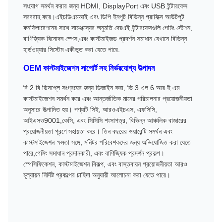
সংযোগ সমর্থন করার জন্য HDMI, DisplayPort এবং USB ইন্টারফেস
সরবরাহ করে।এইচডিএমআই এবং ডিপি ইনপুট বিভিন্ন গ্রাফিক্স আউটপুট
কনফিগারেশনের সাথে সামঞ্জস্যের অনুমতি দেয়এই ইন্টারফেসগুলি গেমিং স্টেশন,
বাণিজ্যিক বিনোদন স্পেস,এবং কাস্টমাইজড প্রদর্শন সমাধান যেখানে বিভিন্ন
হার্ডওয়্যার সিস্টেম একীভূত করা যেতে পারে.
OEM কাস্টমাইজেশন সাপোর্ট সহ নির্ভরযোগ্য উত্পাদন
বি 2 বি ডিসপ্লে সংগ্রহের জন্য ডিজাইন করা, ভি 3 এল 6 আর ই এম
কাস্টমাইজেশন সমর্থন করে এবং আন্তর্জাতিক মানের পরিচালনার প্রয়োজনীয়তা
অনুসারে উত্পাদিত হয়। পণ্যটি সিই, আরওএইচএস, এফসিসি,
আইএসও9001,কেসি, এবং সিসিসি শংসাপত্র, বিভিন্ন আঞ্চলিক বাজারের
প্রয়োজনীয়তা পূরণে সহায়তা করে। তিন বছরের ওয়ারেন্টি সমর্থন এবং
কাস্টমাইজেশন ক্ষমতা সঙ্গে, মনিটর পরিবেশকদের জন্য অভিযোজিত করা যেতে
পারে,গেমিং সমাধান প্রদানকারী, এবং বাণিজ্যিক প্রদর্শন প্রকল্প।
স্পেসিফিকেশন, কাস্টমাইজেশন বিকল্প, এবং বাস্তবায়ন প্রয়োজনীয়তা আরও
মূল্যায়ন নির্দিষ্ট প্রকল্পের চাহিদা অনুযায়ী আলোচনা করা যেতে পারে।