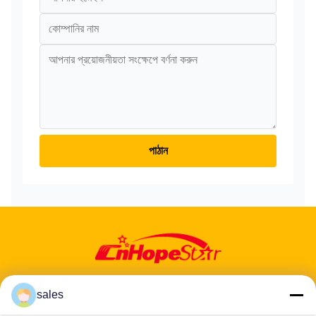
পাঠান
sales