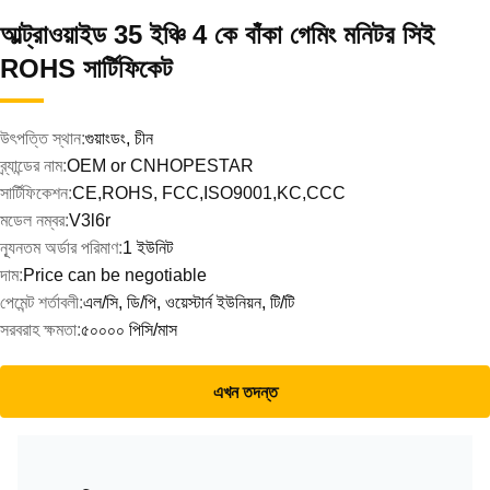
আল্ট্রাওয়াইড 35 ইঞ্চি 4 কে বাঁকা গেমিং মনিটর সিই
ROHS সার্টিফিকেট
উৎপত্তি স্থান:
গুয়াংডং, চীন
ব্র্যান্ডের নাম:
OEM or CNHOPESTAR
সার্টিফিকেশন:
CE,ROHS, FCC,ISO9001,KC,CCC
মডেল নম্বর:
V3l6r
ন্যূনতম অর্ডার পরিমাণ:
1 ইউনিট
দাম:
Price can be negotiable
পেমেন্ট শর্তাবলী:
এল/সি, ডি/পি, ওয়েস্টার্ন ইউনিয়ন, টি/টি
সরবরাহ ক্ষমতা:
৫০০০০ পিসি/মাস
এখন তদন্ত