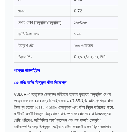
স্কেল
0.72
দেখার কোণ (অনুভূমিক/অনুভূমিক)
১৭৮/১৭৮
প্রতিক্রিয়া সময়
১ এম
রিফ্রেশ রেট
২০০ এইচজেড
পিক্সেল পিচ
0.২৩৮২*০.২৪০২ মিমি
পণ্যের হাইলাইটস
৩৫ ইঞ্চি অতি-বিস্তৃত বাঁকা ডিসপ্লে
V3L6R-এ স্ট্যান্ডার্ড ডেস্কটপ মনিটরের তুলনায় বৃহত্তর অনুভূমিক দেখার
ক্ষেত্র সরবরাহ করার জন্য ডিজাইন করা একটি 35-ইঞ্চি অতি-প্রশস্ত বাঁকা
ডিসপ্লে রয়েছে।৩৪৪০ × ১৪৪০ রেজল্যুশন এবং বাঁকা স্ক্রিন কাঠামোর সাথে,
মনিটরটি একটি বিস্তৃত ভিজ্যুয়াল ওয়ার্কস্পেস সরবরাহ করে যা নিমজ্জনমূলক
গেমিং পরিবেশ, মাল্টিমিডিয়া অ্যাপ্লিকেশন এবং বড় ফর্ম্যাট ডেস্কটপ
সেটআপগুলির জন্য উপযুক্ত।আল্ট্রা-ওয়াইড ফরম্যাট একক স্ক্রিন এলাকায়