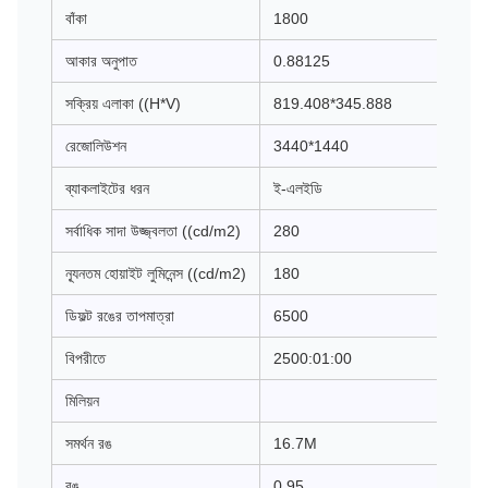
বাঁকা
1800
আকার অনুপাত
0.88125
সক্রিয় এলাকা ((H*V)
819.408*345.888
রেজোলিউশন
3440*1440
ব্যাকলাইটের ধরন
ই-এলইডি
সর্বাধিক সাদা উজ্জ্বলতা ((cd/m2)
280
ন্যূনতম হোয়াইট লুমিনেন্স ((cd/m2)
180
ডিফল্ট রঙের তাপমাত্রা
6500
বিপরীতে
2500:01:00
মিলিয়ন
সমর্থন রঙ
16.7M
রঙ
0.95