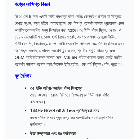
পণ্যের সংক্ষিপ্ত বিবরণ
ভি 3 এল 6 আর একটি অতি প্রশস্ত বাঁকা গেমিং ডেস্কটপ মনিটর যা বিস্তৃত
দেখার স্থান, মসৃণ গতির পারফরম্যান্স এবং নিমগ্ন প্রদর্শন ক্ষমতা প্রয়োজন এমন
অ্যাপ্লিকেশনগুলির জন্য ডিজাইন করা হয়েছে।৩৫ ইঞ্চি বাঁকা স্ক্রিন, ৩৪৪০ ×
১৪৪০ রেজোলিউশন, ১৪৪ হার্জ রিফ্রেশ রেট, এবং ১ এমএস রেসপন্স টাইম,
মনিটর গেমিং, বিনোদন,এবং পেশাদারী ডেস্কটপ পরিবেশ. এএমডি ফ্রিসিঙ্ক এবং
জি-সিঙ্ক সমর্থন, একাধিক সংযোগ ইন্টারফেস, প্রাচীর মাউন্ট সামঞ্জস্য এবং
OEM কাস্টমাইজেশন ক্ষমতা সঙ্গে, V3L6R পরিবেশকদের জন্য একটি নমনীয়
প্রদর্শন সমাধান প্রদান করে,সিস্টেম ইন্টিগ্রেটর, এবং বাণিজ্যিক গেমিং প্রকল্প।
মূল বৈশিষ্ট্য
৩৫ ইঞ্চি আল্ট্রা-ওয়াইড বাঁকা ডিসপ্লে
৩৪৪০×১৪৪০ রেজোলিউশনে নিমজ্জনমূলক ভিউ এবং বর্ধিত
কর্মক্ষেত্র।
144Hz রিফ্রেশ রেট & 1ms প্রতিক্রিয়া সময়
দ্রুত গতির বিষয়বস্তুর জন্য কম অস্পষ্টতার সাথে মসৃণ গতির
কর্মক্ষমতা।
উচ্চ উজ্জ্বলতা এবং রঙ কর্মক্ষমতা