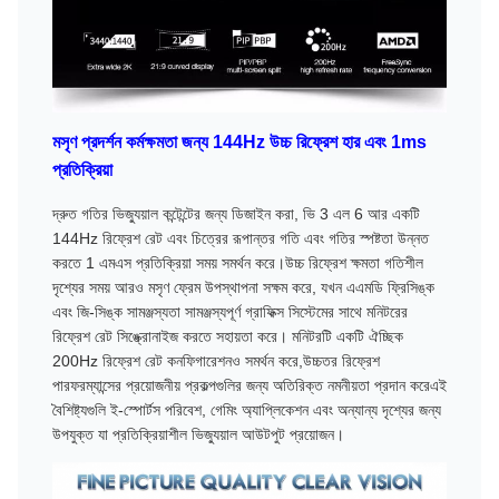
মসৃণ প্রদর্শন কর্মক্ষমতা জন্য 144Hz উচ্চ রিফ্রেশ হার এবং 1ms
প্রতিক্রিয়া
দ্রুত গতির ভিজ্যুয়াল কন্টেন্টের জন্য ডিজাইন করা, ভি 3 এল 6 আর একটি
144Hz রিফ্রেশ রেট এবং চিত্রের রূপান্তর গতি এবং গতির স্পষ্টতা উন্নত
করতে 1 এমএস প্রতিক্রিয়া সময় সমর্থন করে।উচ্চ রিফ্রেশ ক্ষমতা গতিশীল
দৃশ্যের সময় আরও মসৃণ ফ্রেম উপস্থাপনা সক্ষম করে, যখন এএমডি ফ্রিসিঙ্ক
এবং জি-সিঙ্ক সামঞ্জস্যতা সামঞ্জস্যপূর্ণ গ্রাফিক্স সিস্টেমের সাথে মনিটরের
রিফ্রেশ রেট সিঙ্ক্রোনাইজ করতে সহায়তা করে। মনিটরটি একটি ঐচ্ছিক
200Hz রিফ্রেশ রেট কনফিগারেশনও সমর্থন করে,উচ্চতর রিফ্রেশ
পারফরম্যান্সের প্রয়োজনীয় প্রকল্পগুলির জন্য অতিরিক্ত নমনীয়তা প্রদান করেএই
বৈশিষ্ট্যগুলি ই-স্পোর্টস পরিবেশ, গেমিং অ্যাপ্লিকেশন এবং অন্যান্য দৃশ্যের জন্য
উপযুক্ত যা প্রতিক্রিয়াশীল ভিজ্যুয়াল আউটপুট প্রয়োজন।