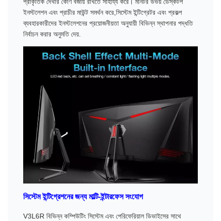
প্রাকৃতিক দেখার কোণ বজায় রাখতে সাহায্য করে। মনিটর উভয় ডেস্কটপ
ইনস্টলেশন এবং প্রাচীর মাউন্ট সমর্থন করে,সিস্টেম ইন্টিগ্রেটর এবং প্রকল্প
ব্যবহারকারীদের ইনস্টলেশনের প্রয়োজনীয়তা অনুযায়ী বিভিন্ন স্থাপনার পদ্ধতি
নির্বাচন করার অনুমতি দেয়.
সিস্টেম ইন্টিগ্রেশনের জন্য মাল্টি-ইন্টারফেস সংযোগ
V3L6R বিভিন্ন কম্পিউটিং সিস্টেম এবং পেরিফেরিয়াল ডিভাইসের সাথে