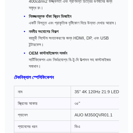
400cd/m2 উজ্জ্বলতা এবং প্রাণবন্ত চিত্রের গুণমানের জন্য
সমৃদ্ধ রং।
নিমজ্জনমূলক বাঁকা স্ক্রিন ডিজাইন
একটি বিস্তৃত এবং প্রাকৃতিক দৃষ্টিকোণ দিয়ে উন্নত দেখার আরাম।
নমনীয় সংযোগের বিকল্প
বহুমুখী সিস্টেম সংহতকরণের জন্য HDMI, DP, এবং USB
ইন্টারফেস।
OEM কাস্টমাইজেশন সমর্থন
সার্টিফিকেশন এবং নির্ভরযোগ্য বি-টু-বি উত্পাদন সহ কাস্টমাইজড
সমাধান।
টেকনিক্যাল স্পেসিফিকেশন
নাম
35" 4K 120Hz 21:9 LED মনিটর
স্ক্রিনের আকার
৩৫"
প্যানেল
AUO M350QVR01.1
প্যানেলের ধরন
ভিএ