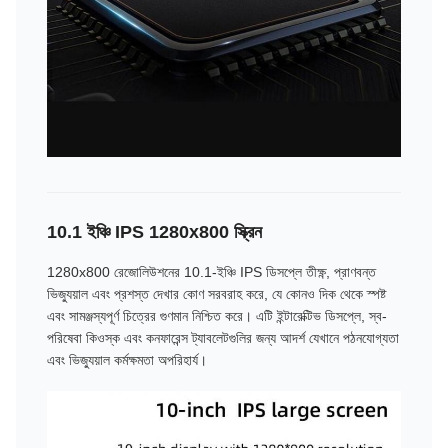
10.1 ইঞ্চি IPS 1280x800 স্ক্রিন
1280x800 রেজোলিউশনের 10.1-ইঞ্চি IPS ডিসপ্লে তীক্ষ্ণ, প্রাণবন্ত
ভিজ্যুয়াল এবং প্রশস্ত দেখার কোণ সরবরাহ করে, যে কোনও দিক থেকে স্পষ্ট
এবং সামঞ্জস্যপূর্ণ চিত্রের গুণমান নিশ্চিত করে। এটি ইন্টারেক্টিভ ডিসপ্লে, স্ব-
পরিষেবা কিওস্ক এবং কনফারেন্স ট্যাবলেটগুলির জন্য আদর্শ যেখানে পঠনযোগ্যতা
এবং ভিজ্যুয়াল কর্মক্ষমতা অপরিহার্য।