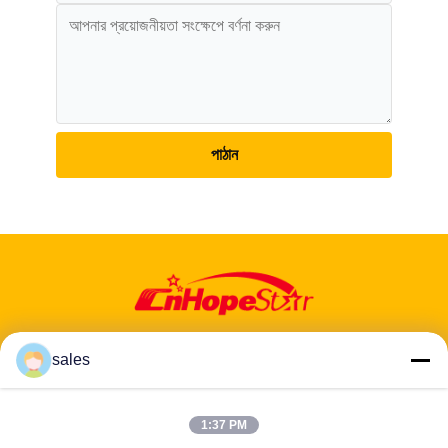
পাঠান
sales
ঠিকানা: ৬০১-৬০৬, ৬ তলা, বিল্ডিং ই, ইউয়ানফেন ইন্ডাস্ট্রিয়াল পার্ক, ডালং উপ-জেলা, লংহুয়া
1:37 PM