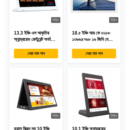
ভিডিও
ভিডিও
13.3 ইঞ্চি এল আকৃতির
18.৫ ইঞ্চি আর কে ৩২৮৮
অ্যান্ড্রয়েড রেস্টুরেন্ট অর্ডারিং
১৩৬৬x৭৬৮ ১৬ জিবি মেমোরি
ট্যাবলেট, 1920×1080
অল ইন ওয়ান অ্যান্ড্রয়েড
টাচস্ক্রিন, ওয়াইফাই RJ45
ট্যাবলেট আধুনিক ডিজাইন
সেরা দাম পান
সেরা দাম পান
ভিডিও
ভিডিও
ডুয়াল স্ক্রিন সহ 10 ইঞ্চি
10.1 ইঞ্চি অ্যান্ড্রয়েড