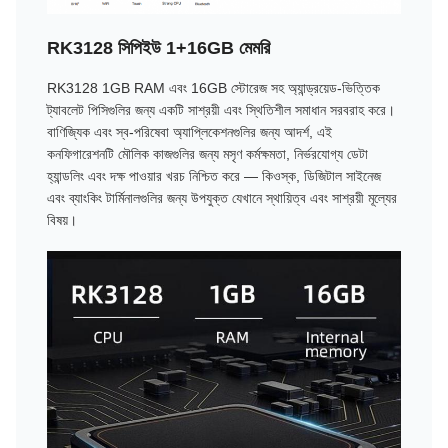
RK3128 সিপিইউ 1+16GB মেমরি
RK3128 1GB RAM এবং 16GB স্টোরেজ সহ অ্যান্ড্রয়েড-ভিত্তিক
ট্যাবলেট পিসিগুলির জন্য একটি সাশ্রয়ী এবং স্থিতিশীল সমাধান সরবরাহ করে।
বাণিজ্যিক এবং স্ব-পরিষেবা অ্যাপ্লিকেশনগুলির জন্য আদর্শ, এই
কনফিগারেশনটি মৌলিক কাজগুলির জন্য মসৃণ কর্মক্ষমতা, নির্ভরযোগ্য ডেটা
হ্যান্ডলিং এবং দক্ষ পাওয়ার খরচ নিশ্চিত করে — কিওস্ক, ডিজিটাল সাইনেজ
এবং ব্যাংকিং টার্মিনালগুলির জন্য উপযুক্ত যেখানে স্থায়িত্ব এবং সাশ্রয়ী মূল্যের
বিষয়।