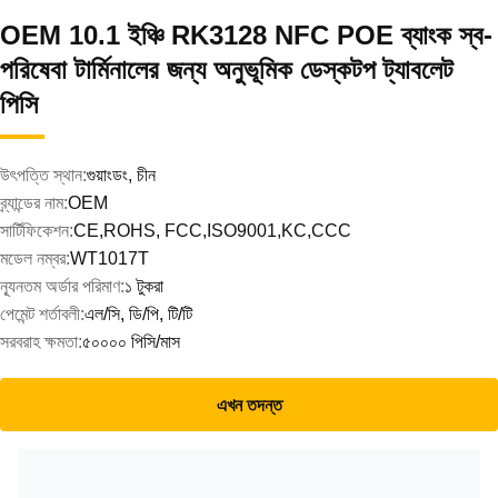
OEM 10.1 ইঞ্চি RK3128 NFC POE ব্যাংক স্ব-
পরিষেবা টার্মিনালের জন্য অনুভূমিক ডেস্কটপ ট্যাবলেট
পিসি
উৎপত্তি স্থান:
গুয়াংডং, চীন
ব্র্যান্ডের নাম:
OEM
সার্টিফিকেশন:
CE,ROHS, FCC,ISO9001,KC,CCC
মডেল নম্বর:
WT1017T
ন্যূনতম অর্ডার পরিমাণ:
১ টুকরা
পেমেন্ট শর্তাবলী:
এল/সি, ডি/পি, টি/টি
সরবরাহ ক্ষমতা:
৫০০০০ পিসি/মাস
এখন তদন্ত