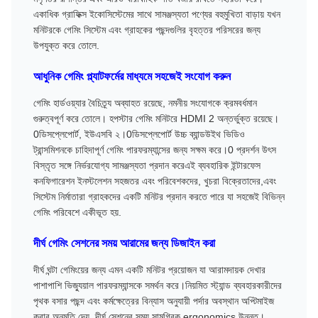
একাধিক গ্রাফিক্স ইকোসিস্টেমের সাথে সামঞ্জস্যতা পণ্যের বহুমুখিতা বাড়ায় যখন
মনিটরকে গেমিং সিস্টেম এবং গ্রাহকের পছন্দগুলির বৃহত্তর পরিসরের জন্য
উপযুক্ত করে তোলে.
আধুনিক গেমিং প্ল্যাটফর্মের মাধ্যমে সহজেই সংযোগ করুন
গেমিং হার্ডওয়্যার বৈচিত্র্য অব্যাহত রয়েছে, নমনীয় সংযোগকে ক্রমবর্ধমান
গুরুত্বপূর্ণ করে তোলে। হপস্টার গেমিং মনিটরে HDMI 2 অন্তর্ভুক্ত রয়েছে।
0ডিসপ্লেপোর্ট, ইউএসবি ২।0ডিসপ্লেপোর্ট উচ্চ ব্যান্ডউইথ ভিডিও
ট্রান্সমিশনকে চাহিদাপূর্ণ গেমিং পারফরম্যান্সের জন্য সক্ষম করে।0 প্রদর্শন উৎস
বিস্তৃত সঙ্গে নির্ভরযোগ্য সামঞ্জস্যতা প্রদান করেএই ব্যবহারিক ইন্টারফেস
কনফিগারেশন ইনস্টলেশন সহজতর এবং পরিবেশকদের, খুচরা বিক্রেতাদের,এবং
সিস্টেম নির্মাতারা গ্রাহকদের একটি মনিটর প্রদান করতে পারে যা সহজেই বিভিন্ন
গেমিং পরিবেশে একীভূত হয়.
দীর্ঘ গেমিং সেশনের সময় আরামের জন্য ডিজাইন করা
দীর্ঘ ঘন্টা গেমিংয়ের জন্য এমন একটি মনিটর প্রয়োজন যা আরামদায়ক দেখার
পাশাপাশি ভিজ্যুয়াল পারফরম্যান্সকে সমর্থন করে।নিয়মিত স্ট্যান্ড ব্যবহারকারীদের
পৃথক বসার পছন্দ এবং কর্মক্ষেত্রের বিন্যাস অনুযায়ী পর্দার অবস্থান অপ্টিমাইজ
করার অনুমতি দেয়, দীর্ঘ সেশনের সময় সামগ্রিক ergonomics উন্নত।