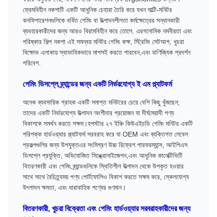
ফ্রেমবিহীন নকশাটি একটি আধুনিক চেহারা তৈরি করে যখন মাল্টি-মনিটর
কনফিগারেশনগুলিকে বর্ধিত গেমিং বা উত্পাদনশীলতা কর্মক্ষেত্রের সন্ধানকারী
ব্যবহারকারীদের জন্য আরও বিরামবিহীন করে তোলে. এরগনোমিক নমনীয়তা এবং
পরিষ্কার শিল্প নকশা এই সমন্বয় মনিটর গেমিং কক্ষ, স্ট্রিমিং সেটআপ, খুচরা
বিক্ষোভ এলাকায় স্বাভাবিকভাবে মাপসই করতে পারবেন,এবং বাণিজ্যিক প্রদর্শন
পরিবেশ.
গেমিং ডিসপ্লে ব্র্যান্ডের জন্য একটি নির্ভরযোগ্য ই এম প্ল্যাটফর্ম
অনেক ব্যবসায়িক গ্রাহক একটি সমাপ্ত মনিটরের চেয়ে বেশি কিছু খুঁজছেন;
তাদের একটি নির্ভরযোগ্য উত্পাদন অংশীদার প্রয়োজন যা দীর্ঘমেয়াদী পণ্য
বিকাশকে সমর্থন করতে সক্ষম।হপস্টার ২৭ ইঞ্চি কিউএইচডি গেমিং মনিটর একটি
পরিপক্ক হার্ডওয়্যার প্ল্যাটফর্ম সরবরাহ করে যা OEM এবং ব্যক্তিগত লেবেল
প্রকল্পগুলির জন্য উপযুক্তএর সংমিশ্রণ উচ্চ রিফ্রেশ পারফরম্যান্স, আইপিএস
ডিসপ্লে প্রযুক্তি, অভিযোজিত সিঙ্ক্রোনাইজেশন,এবং আধুনিক কানেক্টিভিটি
বিতরণকারী এবং গেমিং ব্র্যান্ডগুলিকে স্থিতিশীল উত্পাদন থেকে উপকৃত হওয়ার
সাথে সাথে বৈচিত্র্যময় পণ্য পোর্টফোলিও বিকাশ করতে সক্ষম করে, স্কেলযোগ্য
উৎপাদন ক্ষমতা, এবং ধারাবাহিক পণ্যের গুণমান।
বিতরণকারী, খুচরা বিক্রেতা এবং গেমিং হার্ডওয়্যার সরবরাহকারীদের জন্য