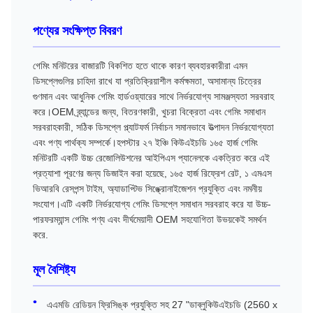
পণ্যের সংক্ষিপ্ত বিবরণ
গেমিং মনিটরের বাজারটি বিকশিত হতে থাকে কারণ ব্যবহারকারীরা এমন
ডিসপ্লেগুলির চাহিদা রাখে যা প্রতিক্রিয়াশীল কর্মক্ষমতা, অসামান্য চিত্রের
গুণমান এবং আধুনিক গেমিং হার্ডওয়্যারের সাথে নির্ভরযোগ্য সামঞ্জস্যতা সরবরাহ
করে।OEM ব্র্যান্ডের জন্য, বিতরণকারী, খুচরা বিক্রেতা এবং গেমিং সমাধান
সরবরাহকারী, সঠিক ডিসপ্লে প্ল্যাটফর্ম নির্বাচন সমানভাবে উত্পাদন নির্ভরযোগ্যতা
এবং পণ্য পার্থক্য সম্পর্কে।হপস্টার ২৭ ইঞ্চি কিউএইচডি ১৬৫ হার্জ গেমিং
মনিটরটি একটি উচ্চ রেজোলিউশনের আইপিএস প্যানেলকে একত্রিত করে এই
প্রত্যাশা পূরণের জন্য ডিজাইন করা হয়েছে, ১৬৫ হার্জ রিফ্রেশ রেট, ১ এমএস
ভিআরবি রেসপন্স টাইম, অ্যাডাপ্টিভ সিঙ্ক্রোনাইজেশন প্রযুক্তি এবং নমনীয়
সংযোগ।এটি একটি নির্ভরযোগ্য গেমিং ডিসপ্লে সমাধান সরবরাহ করে যা উচ্চ-
পারফরম্যান্স গেমিং পণ্য এবং দীর্ঘমেয়াদী OEM সহযোগিতা উভয়কেই সমর্থন
করে.
মূল বৈশিষ্ট্য
এএমডি রেডিয়ন ফ্রিসিঙ্ক প্রযুক্তি সহ 27 "ডাব্লুকিউএইচডি (2560 x