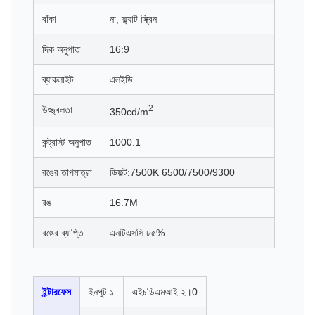
বাঁকা
না, ফ্ল্যাট স্ক্রিন
দিক অনুপাত
16:9
ব্যাকলাইট
এলইডি
2
উজ্জ্বলতা
350cd/m
কন্ট্রাস্ট অনুপাত
1000:1
রঙের তাপমাত্রা
ডিফল্ট:7500K 6500/7500/9300
রঙ
16.7M
রঙের ব্যাপ্তি
এনটিএসসি ৮৫%
ইন্টারফেস
ইনপুট ১
এইচডিএমআই ২।0