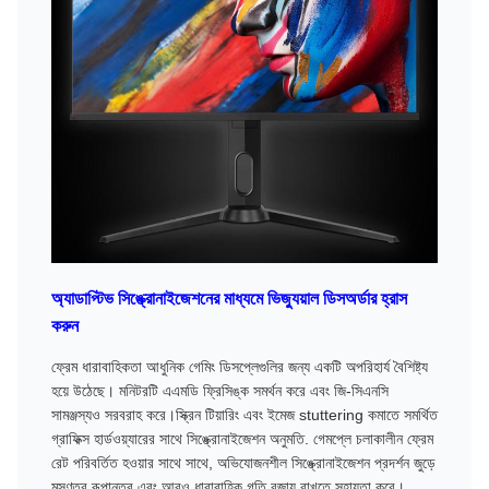
অ্যাডাপ্টিভ সিঙ্ক্রোনাইজেশনের মাধ্যমে ভিজ্যুয়াল ডিসঅর্ডার হ্রাস
করুন
ফ্রেম ধারাবাহিকতা আধুনিক গেমিং ডিসপ্লেগুলির জন্য একটি অপরিহার্য বৈশিষ্ট্য
হয়ে উঠেছে। মনিটরটি এএমডি ফ্রিসিঙ্ক সমর্থন করে এবং জি-সিএনসি
সামঞ্জস্যও সরবরাহ করে।স্ক্রিন টিয়ারিং এবং ইমেজ stuttering কমাতে সমর্থিত
গ্রাফিক্স হার্ডওয়্যারের সাথে সিঙ্ক্রোনাইজেশন অনুমতি. গেমপ্লে চলাকালীন ফ্রেম
রেট পরিবর্তিত হওয়ার সাথে সাথে, অভিযোজনশীল সিঙ্ক্রোনাইজেশন প্রদর্শন জুড়ে
মসৃণতর রূপান্তর এবং আরও ধারাবাহিক গতি বজায় রাখতে সহায়তা করে।