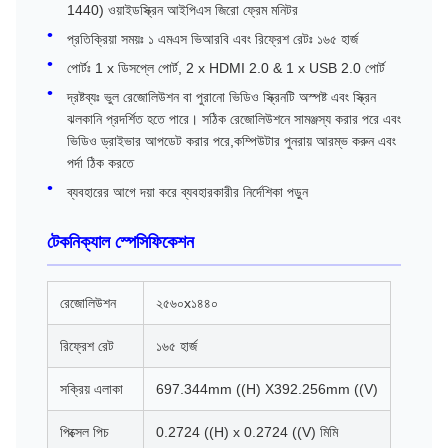
1440) ওয়াইডস্ক্রিন আইপিএস জিরো ফ্রেম মনিটর
প্রতিক্রিয়া সময়ঃ ১ এমএস ভিআরবি এবং রিফ্রেশ রেটঃ ১৬৫ হার্জ
পোর্টঃ 1 x ডিসপ্লে পোর্ট, 2 x HDMI 2.0 & 1 x USB 2.0 পোর্ট
দ্রষ্টব্যঃ ভুল রেজোলিউশন বা পুরানো ভিডিও স্ক্রিনটি অস্পষ্ট এবং স্ক্রিন
ঝলকানি প্রদর্শিত হতে পারে। সঠিক রেজোলিউশনে সামঞ্জস্য করার পরে এবং
ভিডিও ড্রাইভার আপডেট করার পরে,কম্পিউটার পুনরায় আরম্ভ করুন এবং
পর্দা ঠিক করতে
ব্যবহারের আগে দয়া করে ব্যবহারকারীর নির্দেশিকা পড়ুন
টেকনিক্যাল স্পেসিফিকেশন
রেজোলিউশন
২৫৬০x১৪৪০
রিফ্রেশ রেট
১৬৫ হার্জ
সক্রিয় এলাকা
697.344mm ((H) X392.256mm ((V)
পিক্সেল পিচ
0.2724 ((H) x 0.2724 ((V) মিমি