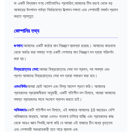
বা একটি বিদ্যমান পণ্য পোর্টফোলিও প্রসারিত,আমাদের টিম ধারণা থেকে বড়
আকারের উৎপাদন পর্যন্ত নির্ভরযোগ্য উত্পাদন দক্ষতা এবং পেশাদারী সমর্থন প্রদান
করতে প্রস্তুত.
কোম্পানির তথ্য
গুণমান:
আমাদের একটি কঠোর মান নিয়ন্ত্রণ ব্যবস্থা রয়েছে। আমাদের কারখানা
থেকে অর্ডার করা সমস্ত পণ্য একটি পেশাদার মান নিয়ন্ত্রণ দল দ্বারা পরিদর্শন
করা হয়।
বিক্রয়োত্তর সেবা:
আমরা বিক্রয়োত্তর সেবা দল প্রদান, সব সমস্যা এবং
প্রশ্ন আমাদের বিক্রয়োত্তর সেবা দল দ্বারা সমাধান করা হবে।
এমওকিউঃ
আমরা ছোট আদেশ এবং মিশ্র আদেশ গ্রহণ করি। আমাদের
গ্রাহকদের প্রয়োজনীয়তা অনুযায়ী, একটি গতিশীল দল হিসাবে, আমরা আমাদের
সমস্ত গ্রাহকদের সাথে সংযোগ স্থাপন করতে চাই।
অভিজ্ঞতাঃ
একটি গতিশীল দল হিসাবে, এই বাজারে আমাদের 10 বছরেরও বেশি
অভিজ্ঞতার মাধ্যমে, আমরা এখনও গবেষণা চালিয়ে যাচ্ছি এবং গ্রাহকদের কাছ
থেকে আরও জ্ঞান শিখছি,আশা করি যে আমরা এই বাজারে চীন মধ্যে বৃহত্তম
এবং পেশাদারী সরবরাহকারী হতে পারে ব্যবসা এক.