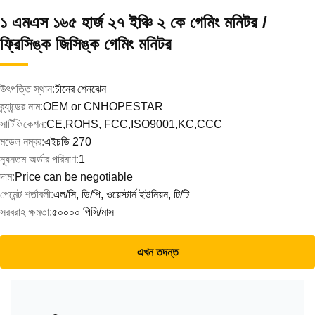
১ এমএস ১৬৫ হার্জ ২৭ ইঞ্চি ২ কে গেমিং মনিটর /
ফ্রিসিঙ্ক জিসিঙ্ক গেমিং মনিটর
উৎপত্তি স্থান:
চীনের শেনঝেন
ব্র্যান্ডের নাম:
OEM or CNHOPESTAR
সার্টিফিকেশন:
CE,ROHS, FCC,ISO9001,KC,CCC
মডেল নম্বর:
এইচডি 270
ন্যূনতম অর্ডার পরিমাণ:
1
দাম:
Price can be negotiable
পেমেন্ট শর্তাবলী:
এল/সি, ডি/পি, ওয়েস্টার্ন ইউনিয়ন, টি/টি
সরবরাহ ক্ষমতা:
৫০০০০ পিসি/মাস
এখন তদন্ত