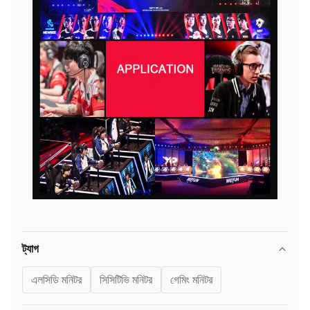
ট্যাগ
এলসিডি মনিটর
সিসিটিভি মনিটর
গেমিং মনিটর