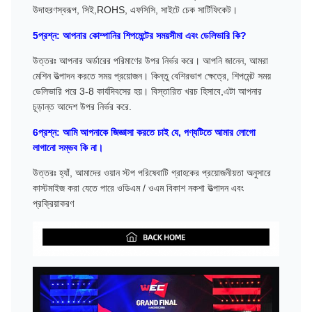
উদাহরণস্বরূপ, সিই,ROHS, এফসিসি, সাইটে চেক সার্টিফিকেট।
5প্রশ্ন: আপনার কোম্পানির শিপমেন্টের সময়সীমা এবং ডেলিভারি কি?
উত্তরঃ আপনার অর্ডারের পরিমাণের উপর নির্ভর করে। আপনি জানেন, আমরা
মেশিন উত্পাদন করতে সময় প্রয়োজন। কিন্তু বেশিরভাগ ক্ষেত্রে, শিপমেন্ট সময়
ডেলিভারি পরে 3-8 কার্যদিবসের হয়। বিস্তারিত খরচ হিসাবে,এটা আপনার
চূড়ান্ত আদেশ উপর নির্ভর করে.
6প্রশ্ন: আমি আপনাকে জিজ্ঞাসা করতে চাই যে, পণ্যটিতে আমার লোগো
লাগানো সম্ভব কি না।
উত্তরঃ হ্যাঁ, আমাদের ওয়ান স্টপ পরিষেবাটি গ্রাহকের প্রয়োজনীয়তা অনুসারে
কাস্টমাইজ করা যেতে পারে ওডিএম / ওএম বিকাশ নকশা উত্পাদন এবং
প্রক্রিয়াকরণ