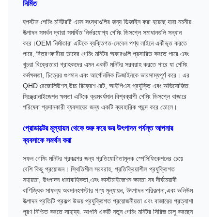
নির্মিত
হপস্টার গেমিং মনিটরটি এমন সংস্থাগুলির জন্য ডিজাইন করা হয়েছে যারা নমনীয়
উত্পাদন সমর্থন দ্বারা সমর্থিত নির্ভরযোগ্য গেমিং ডিসপ্লে সমাধানগুলি সন্ধান
করে।OEM নির্মাতারা এটিকে ব্যক্তিগত-লেবেল পণ্য লাইনে একীভূত করতে
পারে, বিতরণকারীরা তাদের গেমিং মনিটর অফারগুলি প্রসারিত করতে পারে এবং
খুচরা বিক্রেতারা গ্রাহকদের এমন একটি মনিটর সরবরাহ করতে পারে যা গেমিং
কর্মক্ষমতা, চিত্রের গুণমান এবং আর্গোনমিক ডিজাইনকে ভারসাম্যপূর্ণ করে। এর
QHD রেজোলিউশন,উচ্চ রিফ্রেশ রেট, আইপিএস প্রযুক্তি এবং অভিযোজিত
সিঙ্ক্রোনাইজেশন ক্ষমতা এটিকে ক্রমবর্ধমান বিশ্বব্যাপী গেমিং ডিসপ্লে বাজারে
পরিষেবা প্রদানকারী ব্যবসায়ের জন্য একটি ব্যবহারিক পছন্দ করে তোলে।
প্রোডাক্টের মূল্যায়ন থেকে শুরু করে ভর উৎপাদন পর্যন্ত আপনার
ব্যবসাকে সমর্থন করা
সফল গেমিং মনিটর প্রকল্পের জন্য প্রতিযোগিতামূলক স্পেসিফিকেশনের চেয়ে
বেশি কিছু প্রয়োজন। স্থিতিশীল সরবরাহ, প্রতিক্রিয়াশীল প্রযুক্তিগত
সহায়তা, উৎপাদন ধারাবাহিকতা,এবং কাস্টমাইজেশন ক্ষমতা সব দীর্ঘমেয়াদী
বাণিজ্যিক সাফল্য অবদানহপস্টার পণ্য মূল্যায়ন, উৎপাদন পরিকল্পনা,এবং ভলিউম
উত্পাদন প্রতিটি প্রকল্প উভয় প্রযুক্তিগত প্রয়োজনীয়তা এবং বাজারের প্রত্যাশা
পূরণ নিশ্চিত করতে সাহায্য. আপনি একটি নতুন গেমিং মনিটর সিরিজ চালু করছেন