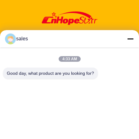
sales
ঠিকানা: ৬০১-৬০৬, ৬ তলা, বিল্ডিং ই, ইউয়ানফেন ইন্ডাস্ট্রিয়াল পার্ক, ডালং উপ-জেলা, লংহুয়া
4:33 AM
জেলা, শেনঝেন, গুয়াংডং, সিএন
Good day, what product are you looking for?
টেলিফোন:
86-13424296897
ইমেইল:
hope10@cnhopestar.com
বাড়ি
পণ্য
আমাদের সম্পর্কে
কারখানা ভ্রমণ
মান নিয়ন্ত্রণ
যোগাযোগ করুন