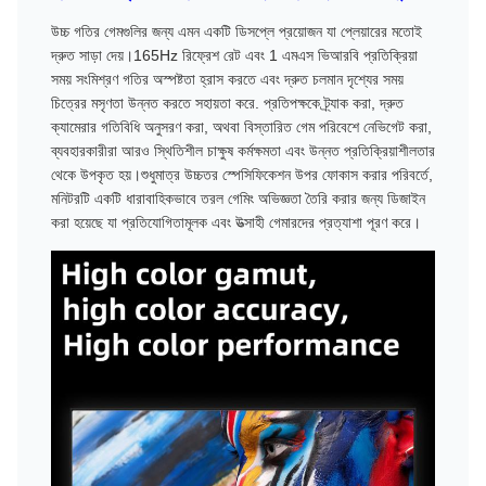
উচ্চ গতির গেমগুলির জন্য এমন একটি ডিসপ্লে প্রয়োজন যা প্লেয়ারের মতোই
দ্রুত সাড়া দেয়।165Hz রিফ্রেশ রেট এবং 1 এমএস ভিআরবি প্রতিক্রিয়া
সময় সংমিশ্রণ গতির অস্পষ্টতা হ্রাস করতে এবং দ্রুত চলমান দৃশ্যের সময়
চিত্রের মসৃণতা উন্নত করতে সহায়তা করে. প্রতিপক্ষকে ট্র্যাক করা, দ্রুত
ক্যামেরার গতিবিধি অনুসরণ করা, অথবা বিস্তারিত গেম পরিবেশে নেভিগেট করা,
ব্যবহারকারীরা আরও স্থিতিশীল চাক্ষুষ কর্মক্ষমতা এবং উন্নত প্রতিক্রিয়াশীলতার
থেকে উপকৃত হয়।শুধুমাত্র উচ্চতর স্পেসিফিকেশন উপর ফোকাস করার পরিবর্তে,
মনিটরটি একটি ধারাবাহিকভাবে তরল গেমিং অভিজ্ঞতা তৈরি করার জন্য ডিজাইন
করা হয়েছে যা প্রতিযোগিতামূলক এবং উত্সাহী গেমারদের প্রত্যাশা পূরণ করে।