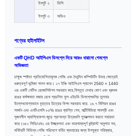
ইনপুট ২
ডিপি
ইনপুট ৩
অডিও
পণ্যের হাইলাইটস
একটি QHD আইপিএস ডিসপ্লে দিয়ে আরও ধারালো গেমপ্লে
অভিজ্ঞতা
চাক্ষুষ স্পষ্টতা প্রতিযোগিতামূলক গেমিং এবং দৈনন্দিন কম্পিউটিং উভয় ক্ষেত্রেই
গুরুত্বপূর্ণ ভূমিকা পালন করে। ২৭ ইঞ্চি আইপিএস প্যানেল 2560 × 1440
এর একটি নেটিভ রেজোলিউশন সরবরাহ করে,বিস্তৃত দেখার কোণ এবং ধ্রুবক
রঙের কর্মক্ষমতা বজায় রেখে প্রচলিত ফুল এইচডি ডিসপ্লেগুলির তুলনায়
উল্লেখযোগ্যভাবে বৃহত্তর চিত্রের বিশদ সরবরাহ করে. ১৬.৭ মিলিয়ন রঙের
সমর্থন এবং এনটিএসসি ৮৫% রঙের ব্যাপ্তি গেম, মাল্টিমিডিয়া সামগ্রী এবং
সৃজনশীল অ্যাপ্লিকেশন জুড়ে প্রাণবন্ত চিত্রগুলি পুনরুত্পাদন করতে সহায়তা
করে।৩৫০ সিডি/এম২ এর উজ্জ্বলতা এবং ভারসাম্যপূর্ণ কন্ট্রাস্ট অনুপাত সহ,
মনিটরটি বিভিন্ন গেমিং পরিবেশে বর্ধিত ব্যবহারের জন্য উপযুক্ত পরিষ্কার,