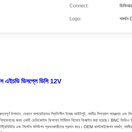
Connect:
ডিভিআর,
Logo:
সমর্থন
স এইচডি ডিসপ্লে ডিসি 12V
ুরুত্বপূর্ণ উপাদান, যেখানে অপারেটরদের স্থিতিশীল ইমেজ আউটপুট, নমনীয় সিগন্যাল সামঞ্জস্য এব
্লিকেশনের জন্য একটি ডেডিকেটেড ডিসপ্লে টার্মিনাল হিসেবে ডিজাইন করা হয়েছে। BNC ভিডিও ই
টর, ডিস্ট্রিবিউটর এবং সিস্টেম সলিউশন প্রদানকারীদের প্রদান করে। OEM কাস্টমাইজেশন সমর্থন, নমনীয