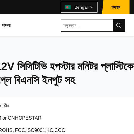
তদন্ত
Bengali
মামলা
V সিসিটিভি হপস্টার মনিটর প্লাস্টিকে
লে বিএনসি ইনপুট সহ
ডং, চীন
 or CNHOPESTAR
ROHS, FCC,ISO9001,KC,CCC