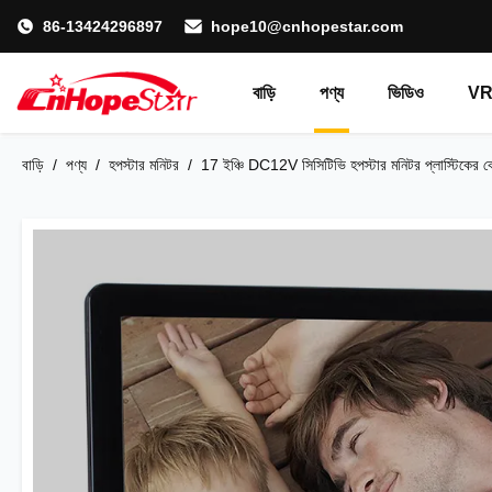
86-13424296897
hope10@cnhopestar.com
বাড়ি
পণ্য
ভিডিও
VR 
বাড়ি
/
পণ্য
/
হপস্টার মনিটর
/
17 ইঞ্চি DC12V সিসিটিভি হপস্টার মনিটর প্লাস্টিকের 