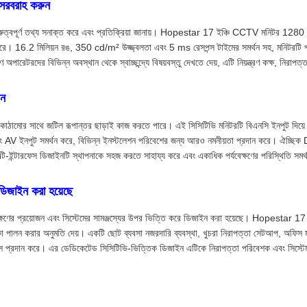
ং সরবরাহ করুন
রা গুরুত্বপূর্ণ তথ্য সনাক্ত করে এবং প্রতিক্রিয়া জানায়। Hopestar 17 ইঞ্চি CCTV মনিটর
ান করে। 16.2 মিলিয়ন রঙ, 350 cd/m² উজ্জ্বলতা এবং 5 ms রেসপন্স টাইমের সমর্থন সহ, মনিটরটি প
েটরদের বিভিন্ন অবস্থান থেকে স্বাচ্ছন্দ্যে বিষয়বস্তু দেখতে দেয়, এটি নিয়ন্ত্রণ কক্ষ, নিরা
ুন
 অবকাঠামোর সাথে জটিল রূপান্তর ছাড়াই কাজ করতে পারে। এই সিসিটিভি মনিটরটি বিএনসি ইনপুট দিয়ে 
ুট সমর্থন করে, বিভিন্ন ইনস্টলেশন পরিবেশের জন্য আরও নমনীয়তা প্রদান করে। ঐচ্ছিক DVI ক
মাল্টি-ইন্টারফেস ডিজাইনটি স্থাপনাকে সহজ করতে সাহায্য করে এবং একাধিক পর্যবেক্ষণের পরিস্থিতি সমর
 ডিজাইন করা হয়েছে
ত পর্যবেক্ষণের প্রয়োজন এবং সিস্টেমের সামঞ্জস্যের উপর ভিত্তি করে ডিজাইন করা হয়েছে। Hopes
িকা পালন করার অনুমতি দেয়। একটি ছোট ব্যবসা নজরদারি ব্যবস্থা, খুচরা নিরাপত্তা সেটআপ, অফিস মন
ারফেস প্রদান করে। এর ডেডিকেটেড সিসিটিভি-ভিত্তিক ডিজাইন এটিকে নিরাপত্তা পরিবেশক এবং সিস্টেম