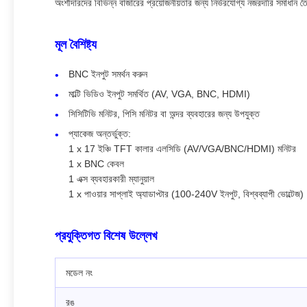
অংশীদারদের বিভিন্ন বাজারের প্রয়োজনীয়তার জন্য নির্ভরযোগ্য নজরদারি সমাধান 
মূল বৈশিষ্ট্য
BNC ইনপুট সমর্থন করুন
মাল্টি ভিডিও ইনপুট সমর্থিত (AV, VGA, BNC, HDMI)
সিসিটিভি মনিটর, পিসি মনিটর বা অন্দর ব্যবহারের জন্য উপযুক্ত
প্যাকেজ অন্তর্ভুক্ত:
1 x 17 ইঞ্চি TFT কালার এলসিডি (AV/VGA/BNC/HDMI) মনিটর
1 x BNC কেবল
1 এক্স ব্যবহারকারী ম্যানুয়াল
1 x পাওয়ার সাপ্লাই অ্যাডাপ্টার (100-240V ইনপুট, বিশ্বব্যাপী ভোল্টেজ)
প্রযুক্তিগত বিশেষ উল্লেখ
মডেল নং
রঙ