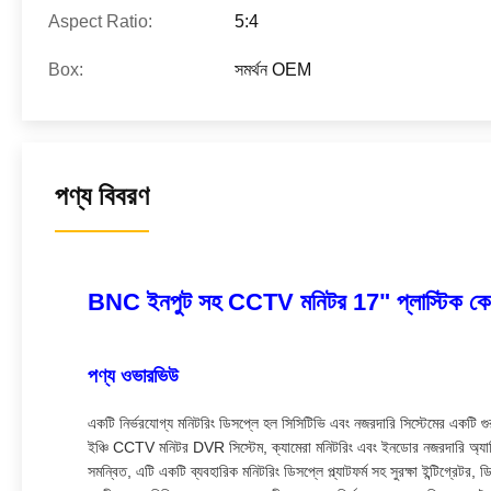
Aspect Ratio:
5:4
Box:
সমর্থন OEM
পণ্য বিবরণ
BNC ইনপুট সহ CCTV মনিটর 17" প্লাস্টিক কে
পণ্য ওভারভিউ
একটি নির্ভরযোগ্য মনিটরিং ডিসপ্লে হল সিসিটিভি এবং নজরদারি সিস্টেমের একটি গ
ইঞ্চি CCTV মনিটর DVR সিস্টেম, ক্যামেরা মনিটরিং এবং ইনডোর নজরদারি অ্যাপ
সমন্বিত, এটি একটি ব্যবহারিক মনিটরিং ডিসপ্লে প্ল্যাটফর্ম সহ সুরক্ষা ইন্টিগ্রে