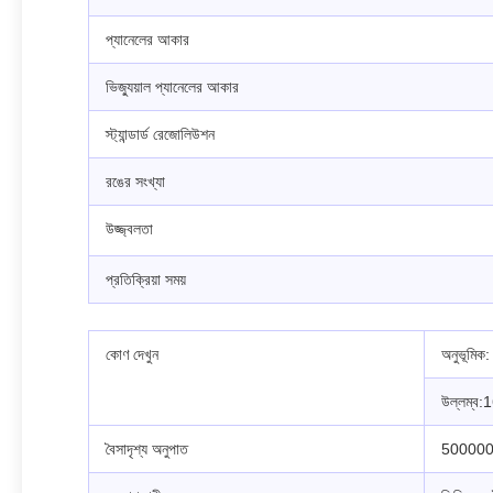
প্যানেলের আকার
ভিজ্যুয়াল প্যানেলের আকার
স্ট্যান্ডার্ড রেজোলিউশন
রঙের সংখ্যা
উজ্জ্বলতা
প্রতিক্রিয়া সময়
কোণ দেখুন
অনুভূমিক
উল্লম্ব:
বৈসাদৃশ্য অনুপাত
500000