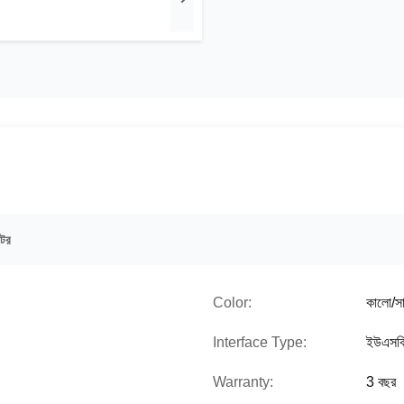
িটর
Color:
কালো/সা
Interface Type:
ইউএসবি
Warranty:
3 বছর