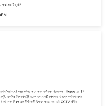
 ক্যামেরা ইত্যাদি
 OEM
ং বিদ্যমান নিরাপত্তা সরঞ্জামগুলির সাথে সহজ একীকরণ প্রয়োজন। Hopestar 17
নপুট, একাধিক সিগন্যাল ইন্টারফেস এবং একটি পেশাদার ডিসপ্লে কনফিগারেশন
় ইনস্টলেশন বিকল্প এবং দীর্ঘমেয়াদী উত্পাদন ক্ষমতা সহ, এই CCTV মনিটর