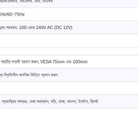
এইচডিএমআই, ইউএসবি, এভি, বিএনসি
KHz/60~75Hz
বিদ্যুৎ সরবরাহ: 100 থেকে 240V AC (DC 12V)
জন্য প্রাচীর বন্ধনী প্রদান করুন, VESA 75mm এবং 100mm
্য স্থিতিশীল মানসিক ভিত্তি প্রদান করুন
, স্বয়ংক্রিয় সমন্বয়, ফেজ অবস্থান, ঘড়ি, ভাষা, ফাংশন, ইনস্টল, রিসেট