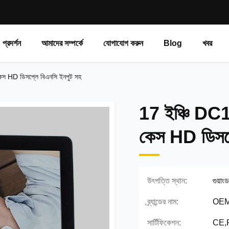
প্রদর্শন
আমাদের সম্পর্কে
যোগাযোগ করুন
Blog
খবর
কেস HD ডিসপ্লে বিএনসি ইনপুট সহ
17 ইঞ্চি DC12
কেস HD ডিসপ্
উৎপত্তি স্থান:
গুয়াং
ব্র্যান্ডের নাম:
OEM
সার্টিফিকেশন:
CE,