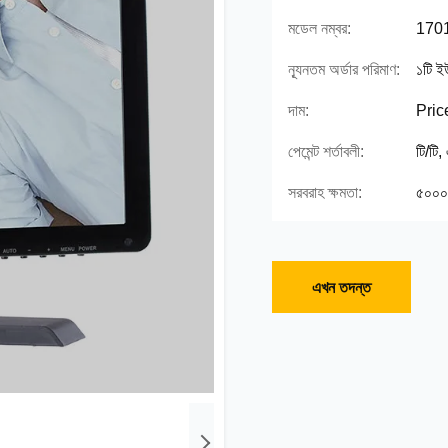
মডেল নম্বর:
170
ন্যূনতম অর্ডার পরিমাণ:
১টি ই
দাম:
Pric
পেমেন্ট শর্তাবলী:
টি/টি,
সরবরাহ ক্ষমতা:
৫০০০০
এখন তদন্ত