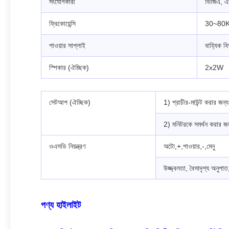
সংযোগকারী
ভিজিএ, 
ফ্রিকোয়েন্সি
30~80
পাওয়ার সাপ্লাই
বাহ্যিক 
স্পিকার (ঐচ্ছিক)
2x2W
সেটআপ (ঐচ্ছিক)
1) প্রাচীর-মাউন্ট করার 
2) মনিটরকে সমর্থন করার জন
ওএসডি নিয়ন্ত্রণ
অটো,+,পাওয়ার,-,মেনু
উজ্জ্বলতা, বৈসাদৃশ্য অনুপাত
পণ্য হাইলাইট