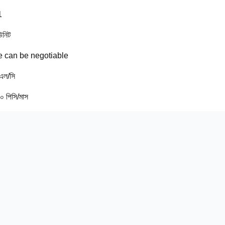
1
উনিট
e can be negotiable
 এল/সি
 পিসি/মাস