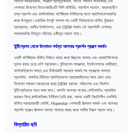
সিস্টেম সরবরাহকারী, সরঞ্জাম প্রস্তুতকারক, আইটি সমাধান সংহতকারী,এবং
পেশাদার ডিসপ্লে বিতরণকারীএটি পিসি মনিটরিং, ল্যাপটপ সংযোগ, অভ্যন্তরীণ
তথ্য প্রদর্শন এবং কাস্টমাইজড বাণিজ্যিক টার্মিনালের মতো অ্যাপ্লিকেশনগুলির
জন্য উপযুক্ত।একাধিক ইনপুট অপশন সহ একটি নির্ভরযোগ্য মনিটর খুঁজছেন
গ্রাহকদের, নমনীয় ইনস্টলেশন, এবং OEM সমর্থন এই প্রদর্শনটি পেশাদার
সমাধানগুলির বিস্তৃত পরিসরে একীভূত করতে পারে।
ইন্টিগ্রেশন থেকে উৎপাদন পর্যন্ত আপনার প্রদর্শন প্রকল্প সমর্থন
একটি বাণিজ্যিক মনিটর নির্বাচন করার জন্য স্ক্রিনের আকার এবং রেজোলিউশনের
তুলনা করার চেয়ে বেশি প্রয়োজন। ইন্টারফেস সামঞ্জস্য, ইনস্টলেশনের নমনীয়তা,
কাস্টমাইজেশন ক্ষমতা,এবং দীর্ঘমেয়াদী সরবরাহ সমর্থন সব প্রকল্পের সাফল্য
প্রভাবিত. হপস্টার বিভিন্ন অ্যাপ্লিকেশন প্রয়োজনীয়তার সাথে মেলে এমন
ডিসপ্লে সমাধান সরবরাহের জন্য OEM গ্রাহক, পরিবেশক এবং সিস্টেম
ইন্টিগ্রেটরদের সাথে কাজ করে। আপনি আপনার পণ্যের পোর্টফোলিও প্রসারিত
করছেন কিনা,কাস্টমাইজড টার্মিনাল তৈরি করা, অথবা একটি স্থিতিশীল এলসিডি
মনিটর সরবরাহকারী সোর্সিং, Hopestar পেশাদারী উত্পাদন সমর্থন এবং আপনার
প্রদর্শন প্রকল্প উত্পাদন আনতে সাহায্য করার জন্য নমনীয় বিকল্প প্রদান করে।
বিস্তারিত ছবি