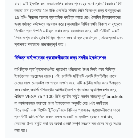
যায়। এটি ইনস্টল করা সরঞ্জামগুলির কাজের প্রবাহের সাথে স্বাভাবিকভাবে ফিট
করতে হবে।হপস্টার 19 ইঞ্চি এলসিডি মনিটর পিসি ডিসপ্লে জন্য উপযুক্তএর
19 ইঞ্চি স্ক্রিনের আকার ব্যবহারিক পদচিহ্ন বজায় রেখে দৈনন্দিন ক্রিয়াকলাপের
জন্য পর্যাপ্ত কর্মক্ষেত্র সরবরাহ করে।ব্যবসায়িক টার্মিনালগুলি বিকাশ বা বৃহত্তর
সিস্টেমে প্রদর্শনগুলি একীভূত করার জন্য ব্যবসায়ের জন্য, এই মনিটরটি একটি
নির্ভরযোগ্য হার্ডওয়্যার ভিত্তি প্রদান করে যা ব্যবহারযোগ্যতা, সামঞ্জস্যতা এবং
স্থাপনার দক্ষতাকে ভারসাম্যপূর্ণ করে।
বিভিন্ন কর্মক্ষেত্রের প্রয়োজনীয়তার জন্য নমনীয় ইনস্টলেশন
বাণিজ্যিক অ্যাপ্লিকেশনগুলির প্রায়শই পরিবেশের উপর নির্ভর করে বিভিন্ন
ইনস্টলেশন প্রয়োজন থাকে। এই এলসিডি মনিটরটি একটি স্থিতিশীল ধাতব
বেসের সাথে ডেস্কটপ স্থাপনকে সমর্থন করে, এটি কাউন্টারগুলির জন্য উপযুক্ত
করে তোলে,ওয়ার্কস্টেশনস্থান অপ্টিমাইজেশান প্রয়োজন অ্যাপ্লিকেশন জন্য,
ঐচ্ছিক VESA 75 * 100 মিমি প্রাচীর মাউন্ট সমর্থন সামঞ্জস্যপূর্ণ brackets
বা কাস্টমাইজড কাঠামো উপর ইনস্টলেশন অনুমতি দেয়।এই নমনীয়তা
বিতরণকারী এবং সিস্টেম ইন্টিগ্রেটরকে বিভিন্ন গ্রাহকের প্রয়োজনীয়তার সাথে
প্রদর্শনটি অভিযোজিত করতে সক্ষম করেএটি ডেস্কটপে ব্যবহার করা যায়,
দেয়ালের উপর মাউন্ট করা হয় অথবা একটি সম্পূর্ণ সরঞ্জাম সমাধানের মধ্যে সংহত
করা হয়।