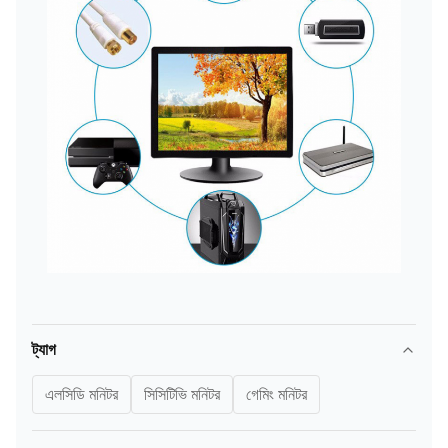
ট্যাগ
এলসিডি মনিটর
সিসিটিভি মনিটর
গেমিং মনিটর