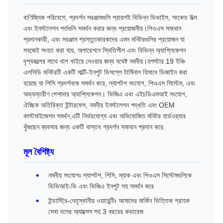
বাণিজ্যিক পরিবেশে, প্রদর্শন সরঞ্জামগুলি প্রায়শই বিভিন্ন ডিভাইস, সংকেত উত্স
এবং ইনস্টলেশন শর্তগুলি সমর্থন করার জন্য প্রয়োজনীয়।পিওএস সমাধান
প্রদানকারী, এবং সরঞ্জাম প্রস্তুতকারকদের এমন মনিটরগুলির প্রয়োজন যা
সহজেই সংহত করা যায়, অপারেশনে স্থিতিশীল এবং বিভিন্ন অ্যাপ্লিকেশন
দৃশ্যকল্পের সাথে খাপ খাইয়ে নেওয়ার জন্য যথেষ্ট নমনীয়।হপস্টার 19 ইঞ্চি
এলসিডি মনিটরটি একটি মাল্টি-ইনপুট ডিসপ্লে টার্মিনাল হিসাবে ডিজাইন করা
হয়েছে যা পিসি প্রদর্শনকে সমর্থন করে, ল্যাপটপ সংযোগ, পিওএস সিস্টেম, এবং
অভ্যন্তরীণ পেশাদার অ্যাপ্লিকেশন। ভিজিএ এবং এইচডিএমআই সংযোগ,
ঐচ্ছিক অতিরিক্ত ইন্টারফেস, নমনীয় ইনস্টলেশন পদ্ধতি এবং OEM
কাস্টমাইজেশন সমর্থন,এটি নির্ভরযোগ্য এবং অভিযোজিত মনিটর হার্ডওয়্যার
খুঁজছেন ব্যবসার জন্য একটি বাস্তব প্রদর্শন সমাধান প্রদান করে.
মূল বৈশিষ্ট্য
নমনীয় সংযোগঃ ল্যাপটপ, পিসি, ম্যাক এবং পিওএস সিস্টেমগুলিকে
ডিভিআই-ডি এবং ভিজিএ ইনপুট সহ সমর্থন করে
ইন্ডাস্ট্রি-নেতৃস্থানীয় ওয়ারেন্টিঃ আমাদের মার্কিন ভিত্তিক গ্রাহক
সেবা দলের অ্যাক্সেস সহ 3 বছরের কভারেজ