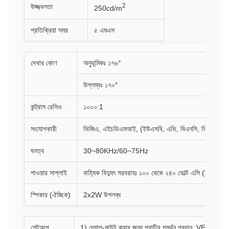
2
উজ্জ্বলতা
250cd/m
প্রতিক্রিয়া সময়
৫ এমএস
দেখার কোণ
অনুভূমিকঃ ১৭৬°
উল্লম্বঃ ১৭০°
কন্ট্রাস রেসিও
১০০০:1
সংযোগকারী
ভিজিএ, এইচডিএমআই, (ইউএসবি, এভি, বিএনসি, ডিভিআই বিক
ঘনত্ব
30~80KHz/60~75Hz
পাওয়ার সাপ্লাই
বাহ্যিক বিদ্যুৎ সরবরাহঃ ১০০ থেকে ২৪০ ভোল্ট এসি (ডিসি ১২ ভ
স্পিকার (ঐচ্ছিক)
2x2W উপলব্ধ
সেটআপ
1) দেয়াল-মাউন্ট করার জন্য প্রাচীর সমর্থন প্রদান, VE