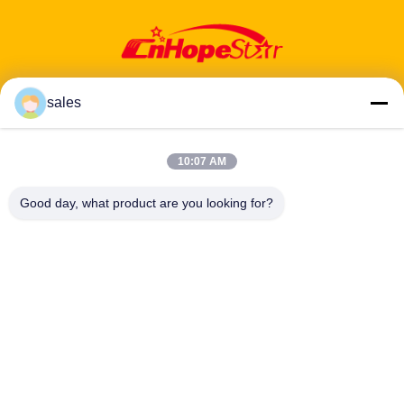
sales
10:07 AM
ঠিকানা: ৬০১-৬০৬, ৬ তলা, বিল্ডিং ই, ইউয়ানফেন ইন্ডাস্ট্রিয়াল পার্ক, ডালং উপ-জেলা, লংহুয়া
জেলা, শেনঝেন, গুয়াংডং, সিএন
Good day, what product are you looking for?
টেলিফোন:
86-13424296897
ইমেইল:
hope10@cnhopestar.com
বাড়ি
পণ্য
আমাদের সম্পর্কে
কারখানা ভ্রমণ
মান নিয়ন্ত্রণ
যোগাযোগ করুন