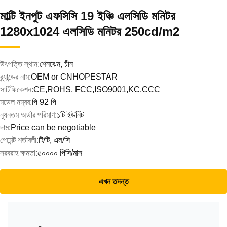
মাল্টি ইনপুট এফসিসি 19 ইঞ্চি এলসিডি মনিটর
1280x1024 এলসিডি মনিটর 250cd/m2
উৎপত্তি স্থান:
শেনঝেন, চীন
ব্র্যান্ডের নাম:
OEM or CNHOPESTAR
সার্টিফিকেশন:
CE,ROHS, FCC,ISO9001,KC,CCC
মডেল নম্বর:
পি 92 পি
ন্যূনতম অর্ডার পরিমাণ:
১টি ইউনিট
দাম:
Price can be negotiable
পেমেন্ট শর্তাবলী:
টি/টি, এল/সি
সরবরাহ ক্ষমতা:
৫০০০০ পিসি/মাস
এখন তদন্ত