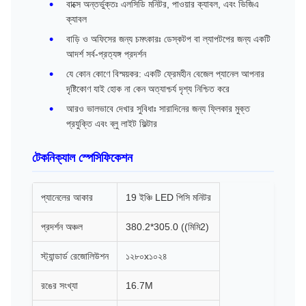
বাক্সে অন্তর্ভুক্তঃ এলসিডি মনিটর, পাওয়ার ক্যাবল, এবং ভিজিএ
ক্যাবল
বাড়ি ও অফিসের জন্য চমৎকারঃ ডেস্কটপ বা ল্যাপটপের জন্য একটি
আদর্শ সর্ব-প্রত্যঙ্গ প্রদর্শন
যে কোন কোণে বিস্ময়কর: একটি ফ্রেমহীন বেজেল প্যানেল আপনার
দৃষ্টিকোণ যাই হোক না কেন অত্যাশ্চর্য দৃশ্য নিশ্চিত করে
আরও ভালভাবে দেখার সুবিধাঃ সারাদিনের জন্য ফ্লিকার মুক্ত
প্রযুক্তি এবং ব্লু লাইট ফিল্টার
টেকনিক্যাল স্পেসিফিকেশন
প্যানেলের আকার
19 ইঞ্চি LED পিসি মনিটর
প্রদর্শন অঞ্চল
380.2*305.0 ((মিমি2)
স্ট্যান্ডার্ড রেজোলিউশন
১২৮০x১০২৪
রঙের সংখ্যা
16.7M