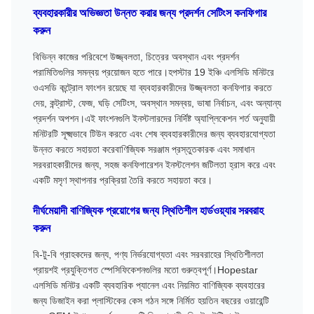
ব্যবহারকারীর অভিজ্ঞতা উন্নত করার জন্য প্রদর্শন সেটিংস কনফিগার
করুন
বিভিন্ন কাজের পরিবেশে উজ্জ্বলতা, চিত্রের অবস্থান এবং প্রদর্শন
পরামিতিগুলির সমন্বয় প্রয়োজন হতে পারে।হপস্টার 19 ইঞ্চি এলসিডি মনিটরে
ওএসডি কন্ট্রোল ফাংশন রয়েছে যা ব্যবহারকারীদের উজ্জ্বলতা কনফিগার করতে
দেয়, কন্ট্রাস্ট, ফেজ, ঘড়ি সেটিংস, অবস্থান সমন্বয়, ভাষা নির্বাচন, এবং অন্যান্য
প্রদর্শন অপশন।এই ফাংশনগুলি ইনস্টলারদের নির্দিষ্ট অ্যাপ্লিকেশন শর্ত অনুযায়ী
মনিটরটি সূক্ষ্মভাবে টিউন করতে এবং শেষ ব্যবহারকারীদের জন্য ব্যবহারযোগ্যতা
উন্নত করতে সহায়তা করেবাণিজ্যিক সরঞ্জাম প্রস্তুতকারক এবং সমাধান
সরবরাহকারীদের জন্য, সহজ কনফিগারেশন ইনস্টলেশন জটিলতা হ্রাস করে এবং
একটি মসৃণ স্থাপনার প্রক্রিয়া তৈরি করতে সহায়তা করে।
দীর্ঘমেয়াদী বাণিজ্যিক প্রয়োগের জন্য স্থিতিশীল হার্ডওয়্যার সরবরাহ
করুন
বি-টু-বি গ্রাহকদের জন্য, পণ্য নির্ভরযোগ্যতা এবং সরবরাহের স্থিতিশীলতা
প্রায়শই প্রযুক্তিগত স্পেসিফিকেশনগুলির মতো গুরুত্বপূর্ণ।Hopestar
এলসিডি মনিটর একটি ব্যবহারিক প্যানেল এবং নিয়মিত বাণিজ্যিক ব্যবহারের
জন্য ডিজাইন করা প্লাস্টিকের কেস গঠন সঙ্গে নির্মিত হয়তিন বছরের ওয়ারেন্টি