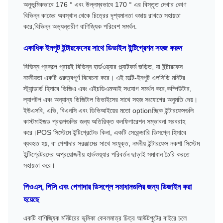
অনুভূমিকভাবে 176 ° এবং উল্লম্বভাবে 170 ° এর বিস্তৃত দেখার কোণ
বিভিন্ন কাজের অবস্থান থেকে চিত্রের দৃশ্যমানতা বজায় রাখতে সহায়তা
করে,বিভিন্ন অভ্যন্তরীণ বাণিজ্যিক পরিবেশ সমর্থন.
একাধিক ইনপুট ইন্টারফেসের সাথে ডিভাইস ইন্টিগ্রেশন সহজ করুন
বিভিন্ন প্রকল্পে প্রায়ই বিভিন্ন হার্ডওয়্যার প্ল্যাটফর্ম জড়িত, যা ইন্টারফেস
নমনীয়তা একটি গুরুত্বপূর্ণ বিবেচনা করে। এই মাল্টি-ইনপুট এলসিডি মনিটর
স্ট্যান্ডার্ড হিসাবে ভিজিএ এবং এইচডিএমআই সংযোগ সমর্থন করে,কম্পিউটার,
ল্যাপটপ এবং অন্যান্য ডিজিটাল ডিভাইসের সাথে সহজ সংযোগের অনুমতি দেয়।
ইউএসবি, এভি, বিএনসি এবং ডিভিআইয়ের মতো optionচ্ছিক ইন্টারফেসগুলি
কাস্টমাইজড প্রকল্পগুলির জন্য অতিরিক্ত কনফিগারেশন সম্ভাবনা সরবরাহ
করে।POS সিস্টেমে ইন্টিগ্রেটেড কিনা, একটি সেকেন্ডারি ডিসপ্লে হিসাবে
ব্যবহৃত হয়, বা পেশাদার সরঞ্জামের সাথে সংযুক্ত, নমনীয় ইন্টারফেস নকশা সিস্টেম
ইন্টিগ্রেটরদের অপ্রয়োজনীয় হার্ডওয়্যার পরিবর্তন ছাড়াই সমাধান তৈরি করতে
সহায়তা করে।
পিওএস, পিসি এবং পেশাদার ডিসপ্লে সমাধানগুলির জন্য ডিজাইন করা
হয়েছে
একটি বাণিজ্যিক মনিটরের ভূমিকা কেবলমাত্র চিত্র আউটপুটের বাইরে চলে