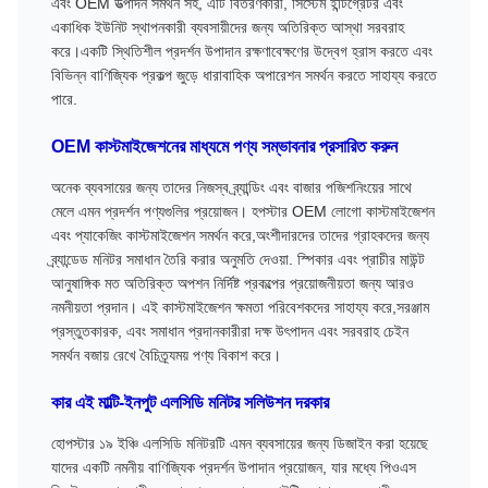
এবং OEM উত্পাদন সমর্থন সহ, এটি বিতরণকারী, সিস্টেম ইন্টিগ্রেটর এবং
একাধিক ইউনিট স্থাপনকারী ব্যবসায়ীদের জন্য অতিরিক্ত আস্থা সরবরাহ
করে।একটি স্থিতিশীল প্রদর্শন উপাদান রক্ষণাবেক্ষণের উদ্বেগ হ্রাস করতে এবং
বিভিন্ন বাণিজ্যিক প্রকল্প জুড়ে ধারাবাহিক অপারেশন সমর্থন করতে সাহায্য করতে
পারে.
OEM কাস্টমাইজেশনের মাধ্যমে পণ্য সম্ভাবনার প্রসারিত করুন
অনেক ব্যবসায়ের জন্য তাদের নিজস্ব ব্র্যান্ডিং এবং বাজার পজিশনিংয়ের সাথে
মেলে এমন প্রদর্শন পণ্যগুলির প্রয়োজন। হপস্টার OEM লোগো কাস্টমাইজেশন
এবং প্যাকেজিং কাস্টমাইজেশন সমর্থন করে,অংশীদারদের তাদের গ্রাহকদের জন্য
ব্র্যান্ডেড মনিটর সমাধান তৈরি করার অনুমতি দেওয়া. স্পিকার এবং প্রাচীর মাউন্ট
আনুষাঙ্গিক মত অতিরিক্ত অপশন নির্দিষ্ট প্রকল্পের প্রয়োজনীয়তা জন্য আরও
নমনীয়তা প্রদান। এই কাস্টমাইজেশন ক্ষমতা পরিবেশকদের সাহায্য করে,সরঞ্জাম
প্রস্তুতকারক, এবং সমাধান প্রদানকারীরা দক্ষ উৎপাদন এবং সরবরাহ চেইন
সমর্থন বজায় রেখে বৈচিত্র্যময় পণ্য বিকাশ করে।
কার এই মাল্টি-ইনপুট এলসিডি মনিটর সলিউশন দরকার
হোপস্টার ১৯ ইঞ্চি এলসিডি মনিটরটি এমন ব্যবসায়ের জন্য ডিজাইন করা হয়েছে
যাদের একটি নমনীয় বাণিজ্যিক প্রদর্শন উপাদান প্রয়োজন, যার মধ্যে পিওএস