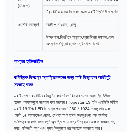
(ঐচ্ছিক)
2) মনিটরকে সমর্থন করার জন্য একটি স্থিতিশীল মানসিক ভিত্তি 
ওএসডি নিয়ন্ত্রণ
অটো +,পাওয়ার,-,মেনু
উজ্জ্বলতা,বিপরীতে অনুপাত,স্বয়ংক্রিয় সমন্বয়,ফেজ
অবস্থান,ঘড়ি,ভাষা,ফাংশন,ইনস্টল,রিসেট
পণ্যের হাইলাইটস
বাণিজ্যিক ডিসপ্লে অ্যাপ্লিকেশনের জন্য স্পষ্ট ভিজ্যুয়াল আউটপুট
সরবরাহ করুন
একটি পেশাদার মনিটরের দৈনন্দিন ব্যবসায়িক ক্রিয়াকলাপের জন্য স্থিতিশীল
ইমেজ পারফরম্যান্স সরবরাহ করা দরকার।Hopestar 19 ইঞ্চি এলসিডি মনিটর
একটি 19 ইঞ্চি LED ডিসপ্লে প্যানেল 1280 * 1024 রেজল্যুশন এবং
একটি 5৪ অ্যাকসেপ্ট রেশো, যেখানে স্পষ্ট তথ্য উপস্থাপনা এবং কার্যকর
কর্মক্ষেত্র ব্যবহার গুরুত্বপূর্ণ অ্যাপ্লিকেশন জন্য উপযুক্ত।এবং ৫ এমএস সাড়া
সময়, মনিটরটি মসৃণ এবং সুষম ভিজ্যুয়াল পারফরম্যান্স সরবরাহ করে।