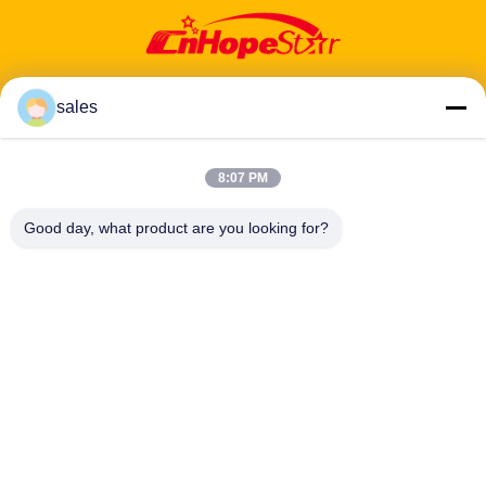
sales
8:07 PM
ঠিকানা: ৬০১-৬০৬, ৬ তলা, বিল্ডিং ই, ইউয়ানফেন ইন্ডাস্ট্রিয়াল পার্ক, ডালং উপ-জেলা, লংহুয়া
জেলা, শেনঝেন, গুয়াংডং, সিএন
Good day, what product are you looking for?
টেলিফোন:
86-13424296897
ইমেইল:
hope10@cnhopestar.com
বাড়ি
পণ্য
আমাদের সম্পর্কে
কারখানা ভ্রমণ
মান নিয়ন্ত্রণ
যোগাযোগ করুন