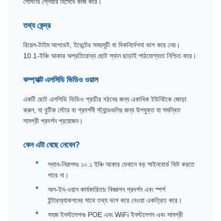
পোস্টার প্লেয়ার হিসেবে কাজ করে।
তথ্য কেন্দ্র
রিয়েল-টাইম আপডেট, ইভেন্টের সময়সূচী বা দিকনির্দেশনা ভাগ করে নেয়।
10.1-ইঞ্চি আকার অপ্রতিরোধ্য ছোট স্থান ছাড়াই পাঠযোগ্যতা নিশ্চিত করে।
কম্প্যাক্ট এলসিডি ভিডিও ওয়াল
একটি ছোট এলসিডি ভিডিও প্রাচীর গঠনের জন্য একাধিক ইউনিটকে জোড়া
করুন, যা বুটিক স্টোর বা প্রদর্শনী স্ট্যান্ডগুলির জন্য উপযুক্ত যা সমন্বিত
সামগ্রী প্রদর্শন প্রয়োজন।
কেন এটা বেছে নেবেন?
স্থান-নিরাপদঃ ১০.১ ইঞ্চি আকার যেখানে বড় সাইনবোর্ড ফিট করতে
পারে না।
অল-ইন-ওয়ান কার্যকারিতাঃ বিজ্ঞাপন প্রদর্শন এবং স্পর্শ
ইন্টারঅ্যাকশনের সাথে তথ্য ভাগ করে নেওয়া একত্রিত করে।
সহজ ইনস্টলেশনঃ POE এবং WiFi ইনস্টলেশন এবং সামগ্রী