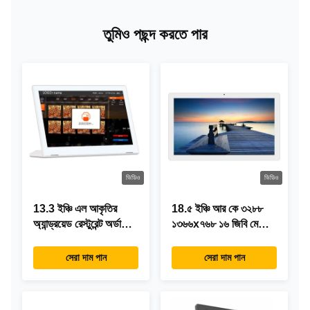
তুমিও পছন্দ করতে পার
ভিডিও
ভিডিও
13.3 ইঞ্চি এল আকৃতির
18.৫ ইঞ্চি আর কে ৩২৮৮
অ্যান্ড্রয়েড রেস্টুরেন্ট অর্ডারিং
১৩৬৬x৭৬৮ ১৬ জিবি মেমোরি
ট্যাবলেট, 1920×1080
অল ইন ওয়ান অ্যান্ড্রয়েড
টাচস্ক্রিন, ওয়াইফাই RJ45
ট্যাবলেট আধুনিক ডিজাইন
সেরা দাম পান
সেরা দাম পান