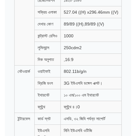
রেজোলিউশন
১৯২০*১০৮০
সক্রিয় এলাকা
527.04 ((H) x296.46mm ((V)
দেখার কোণ
89/89 ((H),89/89 ((V)
কন্ট্রাস্ট রেসিও
1000
লুমিন্যান্স
250cdm2
দিক অনুপাত
,16:9
নেটওয়ার্ক
ওয়াইফাই
802.11b/g/n
থ্রিজি ডংল
3G ইউএসবি ডঙ্গেল এক্সট।
ইথারনেট
১০ এম/১০০ এম ইথারনেট
ব্লুটুথ
ব্লুটুথ ৪।0
ইন্টারফেস
কার্ড স্লট
এসডি, ৩২ জিবি পর্যন্ত সাপোর্ট
ইউএসবি
মিনি ইউএসবি ওটিজি