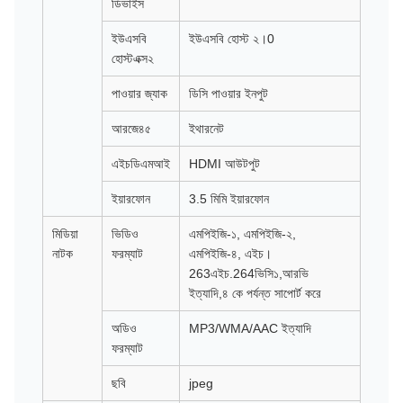
ডিভাইস
ইউএসবি
ইউএসবি হোস্ট ২।0
হোস্টএক্স২
পাওয়ার জ্যাক
ডিসি পাওয়ার ইনপুট
আরজে৪৫
ইথারনেট
এইচডিএমআই
HDMI আউটপুট
ইয়ারফোন
3.5 মিমি ইয়ারফোন
মিডিয়া
ভিডিও
এমপিইজি-১, এমপিইজি-২,
নাটক
ফরম্যাট
এমপিইজি-৪, এইচ।
263এইচ.264ভিসি১,আরভি
ইত্যাদি,৪ কে পর্যন্ত সাপোর্ট করে
অডিও
MP3/WMA/AAC ইত্যাদি
ফরম্যাট
ছবি
jpeg