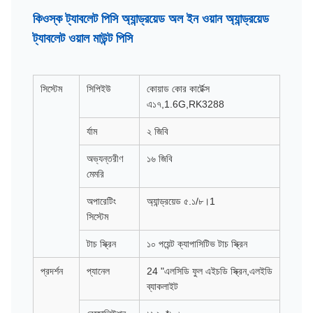
কিওস্ক ট্যাবলেট পিসি অ্যান্ড্রয়েড অল ইন ওয়ান অ্যান্ড্রয়েড
ট্যাবলেট ওয়াল মাউন্ট পিসি
সিস্টেম
সিপিইউ
কোয়াড কোর কার্টেক্স
এ১৭,1.6G,RK3288
র্যাম
২ জিবি
অভ্যন্তরীণ
১৬ জিবি
মেমরি
অপারেটিং
অ্যান্ড্রয়েড ৫.১/৮।1
সিস্টেম
টাচ স্ক্রিন
১০ পয়েন্ট ক্যাপাসিটিভ টাচ স্ক্রিন
প্রদর্শন
প্যানেল
24 "এলসিডি ফুল এইচডি স্ক্রিন,এলইডি
ব্যাকলাইট