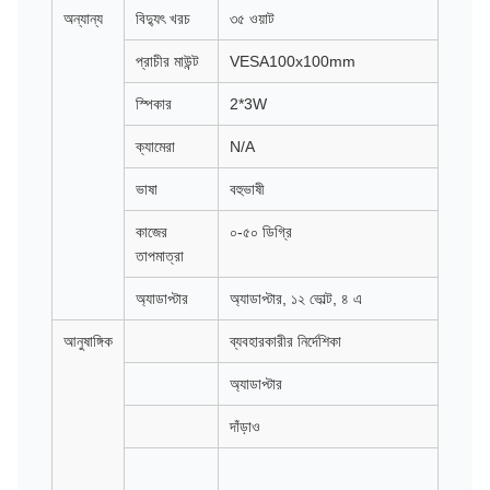
অন্যান্য
বিদ্যুৎ খরচ
৩৫ ওয়াট
প্রাচীর মাউন্ট
VESA100x100mm
স্পিকার
2*3W
ক্যামেরা
N/A
ভাষা
বহুভাষী
কাজের
০-৫০ ডিগ্রি
তাপমাত্রা
অ্যাডাপ্টার
অ্যাডাপ্টার, ১২ ভোল্ট, ৪ এ
আনুষাঙ্গিক
ব্যবহারকারীর নির্দেশিকা
অ্যাডাপ্টার
দাঁড়াও