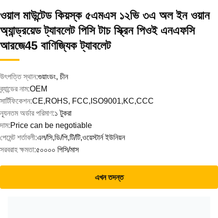
ওয়াল মাউন্টেড কিয়স্ক ৫এমএস ১২ভি ৩এ অল ইন ওয়ান
অ্যান্ড্রয়েড ট্যাবলেট পিসি টাচ স্ক্রিন পিওই এনএফসি
আরজে45 বাণিজ্যিক ট্যাবলেট
উৎপত্তি স্থান:
গুয়াংডং, চীন
ব্র্যান্ডের নাম:
OEM
সার্টিফিকেশন:
CE,ROHS, FCC,ISO9001,KC,CCC
ন্যূনতম অর্ডার পরিমাণ:
১ টুকরা
দাম:
Price can be negotiable
পেমেন্ট শর্তাবলী:
এল/সি,ডি/পি,টি/টি,ওয়েস্টার্ন ইউনিয়ন
সরবরাহ ক্ষমতা:
৫০০০০ পিসি/মাস
এখন তদন্ত