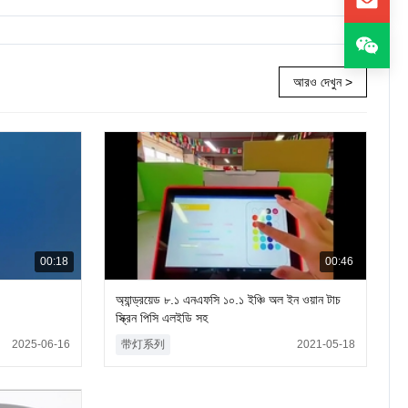
আরও দেখুন >
00:18
00:46
অ্যান্ড্রয়েড ৮.১ এনএফসি ১০.১ ইঞ্চি অল ইন ওয়ান টাচ
স্ক্রিন পিসি এলইডি সহ
2025-06-16
带灯系列
2021-05-18