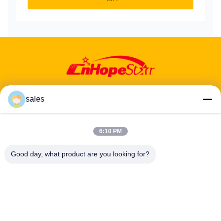
sales
ঠিকানা: ৬০১-৬০৬, ৬ তলা, বিল্ডিং ই, ইউয়ানফেন ইন্ডাস্ট্রিয়াল পার্ক, ডালং উপ-জেলা, লংহুয়া
6:10 PM
জেলা, শেনঝেন, গুয়াংডং, সিএন
Good day, what product are you looking for?
টেলিফোন:
86-13424296897
ইমেইল:
hope10@cnhopestar.com
বাড়ি
পণ্য
আমাদের সম্পর্কে