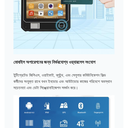
মোবাইল অপারেশনের জন্য নির্ভরযোগ্য ওয়্যারলেস সংযোগ
ইন্টিগ্রেটেড জিপিএস, ওয়াইফাই, ব্লুটুথ, এবং সেলুলার কমিউনিকেশন ফিল্ড
কর্মীদের সংযুক্ত রাখে যখন ইনডোর এবং আউটডোর কাজের পরিবেশে অবস্থান
সচেতনতা এবং ডেটা সিঙ্ক্রোনাইজেশন সমর্থন করে।