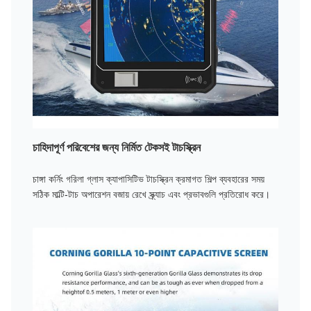
চাহিদাপূর্ণ পরিবেশের জন্য নির্মিত টেকসই টাচস্ক্রিন
চাঙ্গা কর্নিং গরিলা গ্লাস ক্যাপাসিটিভ টাচস্ক্রিন ক্রমাগত শিল্প ব্যবহারের সময়
সঠিক মাল্টি-টাচ অপারেশন বজায় রেখে স্ক্র্যাচ এবং প্রভাবগুলি প্রতিরোধ করে।