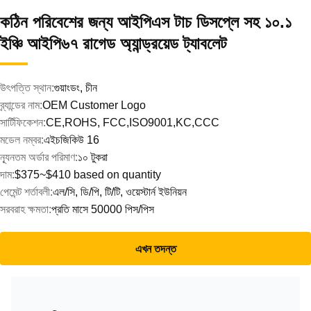
কঠিন পরিবেশের জন্য আইপিএস টাচ ডিসপ্লে সহ ১০.১
ইঞ্চি আইপি৬৭ রাগেড অ্যান্ড্রয়েড ট্যাবলেট
উৎপত্তি স্থান:
গুয়াংডং, চীন
ব্র্যান্ডের নাম:
OEM Customer Logo
সার্টিফিকেশন:
CE,ROHS, FCC,ISO9001,KC,CCC
মডেল নম্বর:
এইচজিকিউ 16
ন্যূনতম অর্ডার পরিমাণ:
১০ টুকরা
দাম:
$375~$410 based on quantity
পেমেন্ট শর্তাবলী:
এল/সি, ডি/পি, টি/টি, ওয়েস্টার্ন ইউনিয়ন
সরবরাহ ক্ষমতা:
প্রতি মাসে 50000 পিস/পিস
এখন তদন্ত