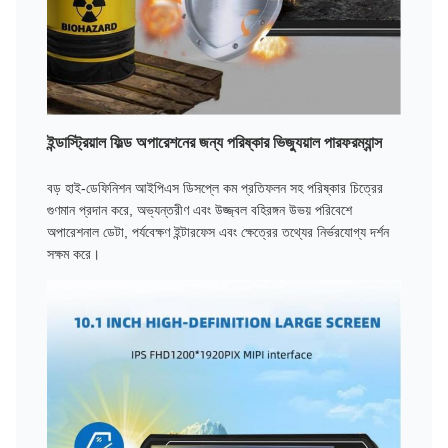
ইন্ডাস্ট্রিয়াল ফিল্ড অপারেশনের জন্য পরিষ্কার ভিজ্যুয়াল পারফরম্যান্স
বড় হাই-ডেফিনিশন আইপিএস ডিসপ্লে কম প্রতিফলন সহ পরিষ্কার চিত্রের
গুণমান প্রদান করে, অভ্যন্তরীণ এবং উজ্জ্বল বহিরঙ্গন উভয় পরিবেশে
অপারেশনাল ডেটা, পর্যবেক্ষণ ইন্টারফেস এবং ক্ষেত্রের তথ্যের নির্ভরযোগ্য দর্শন
সক্ষম করে।