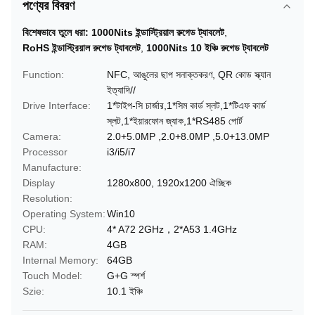
পণ্যের বিবরণ
বিশেষভাবে তুলে ধরা:
1000Nits ইন্ডাস্ট্রিয়াল রুগেড ট্যাবলেট
,
RoHS ইন্ডাস্ট্রিয়াল রুগেড ট্যাবলেট
,
1000Nits 10 ইঞ্চি রুগেড ট্যাবলেট
Function:
NFC, আঙুলের ছাপ সনাক্তকরণ, QR কোড স্ক্যান
ইত্যাদি//
Drive Interface:
1*টাইপ-সি চার্জার,1*সিম কার্ড স্লট,1*টিএফ কার্ড
স্লট,1*ইয়ারফোন জ্যাক,1*RS485 পোর্ট
Camera:
2.0+5.0MP ,2.0+8.0MP ,5.0+13.0MP
Processor
i3/i5/i7
Manufacture:
Display
1280x800, 1920x1200 ঐচ্ছিক
Resolution:
Operating System:
Win10
CPU:
4* A72 2GHz，2*A53 1.4GHz
RAM:
4GB
Internal Memory:
64GB
Touch Model:
G+G স্পর্শ
Szie:
10.1 ইঞ্চি