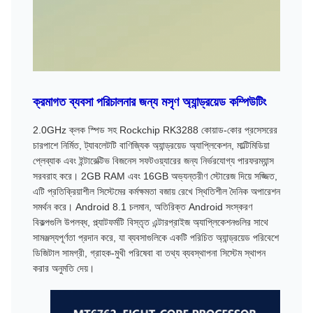
ক্রমাগত ব্যবসা পরিচালনার জন্য মসৃণ অ্যান্ড্রয়েড কম্পিউটিং
2.0GHz ক্লক স্পিড সহ Rockchip RK3288 কোয়াড-কোর প্রসেসরের
চারপাশে নির্মিত, ট্যাবলেটটি বাণিজ্যিক অ্যান্ড্রয়েড অ্যাপ্লিকেশন, মাল্টিমিডিয়া
প্লেব্যাক এবং ইন্টারেক্টিভ বিজনেস সফটওয়্যারের জন্য নির্ভরযোগ্য পারফরম্যান্স
সরবরাহ করে। 2GB RAM এবং 16GB অভ্যন্তরীণ স্টোরেজ দিয়ে সজ্জিত,
এটি প্রতিক্রিয়াশীল সিস্টেমের কর্মক্ষমতা বজায় রেখে স্থিতিশীল দৈনিক অপারেশন
সমর্থন করে। Android 8.1 চলমান, অতিরিক্ত Android সংস্করণ
বিকল্পগুলি উপলব্ধ, প্ল্যাটফর্মটি বিস্তৃত এন্টারপ্রাইজ অ্যাপ্লিকেশনগুলির সাথে
সামঞ্জস্যপূর্ণতা প্রদান করে, যা ব্যবসাগুলিকে একটি পরিচিত অ্যান্ড্রয়েড পরিবেশে
ডিজিটাল সামগ্রী, গ্রাহক-মুখী পরিষেবা বা তথ্য ব্যবস্থাপনা সিস্টেম স্থাপন
করার অনুমতি দেয়।