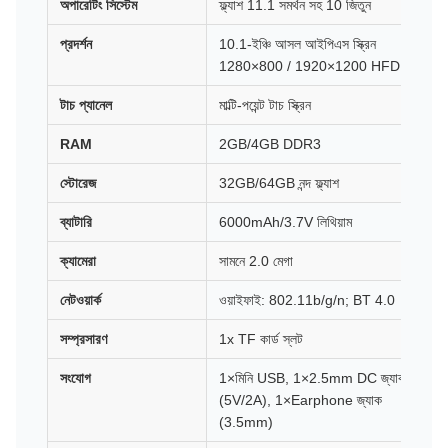
অপারেটিং সিস্টেম
ফ্ল্যাশ 11.1 সমর্থন সহ 10 জিতুন
প্রদর্শন
10.1-ইঞ্চি আসল আইপিএস স্ক্রিন
1280×800 / 1920×1200 HFD
টাচ প্যানেল
মাল্টি-পয়েন্ট টাচ স্ক্রিন
RAM
2GB/4GB DDR3
স্টোরেজ
32GB/64GB নন্দ ফ্ল্যাশ
ব্যাটারি
6000mAh/3.7V লিথিয়াম
ক্যামেরা
সামনে 2.0 মেগা
নেটওয়ার্ক
ওয়াইফাই: 802.11b/g/n; BT 4.0
সম্প্রসারণ
1x TF কার্ড স্লট
সংযোগ
1×মিনি USB, 1×2.5mm DC জ্যাক
(5V/2A), 1×Earphone জ্যাক
(3.5mm)