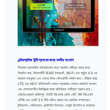
এন্টারপ্রাইজ ইন্টিগ্রেশনের জন্য নমনীয় সংযোগ
বিদ্যমান ব্যবসায়িক পরিকাঠামোর সাথে সহজেই একীভূত করার জন্য
ডিজাইন করা, ট্যাবলেটটি RJ45 ইথারনেট, Wi-Fi এবং ব্লুটুথ 4.0 এর
মাধ্যমে তারযুক্ত এবং বেতার উভয় নেটওয়ার্কিং সমর্থন করে। ঐচ্ছিক 4G
LTE এবং NFC মডিউলগুলি যেখানে প্রয়োজন সেখানে মোবাইল সংযোগ
এবং যোগাযোগহীন মিথস্ক্রিয়া জন্য অতিরিক্ত নমনীয়তা প্রদান করে।
এইচডিএমআই আউটপুট, তিনটি ইউএসবি হোস্ট পোর্ট, মিনি ইউএসবি
ওটিজি এবং একটি 3.5 মিমি অডিও জ্যাক সহ একাধিক সম্প্রসারণ
ইন্টারফেস, পেরিফেরাল, এক্সটার্নাল ডিসপ্লে, পেমেন্ট ডিভাইস বা অন্যান্য