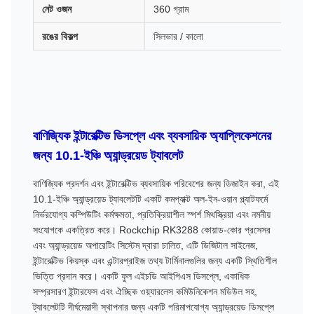
নেট ওজন
360 গ্রাম
রঙের বিকল্প
সিলভার / কালো
বাণিজ্যিক ইন্টারেক্টিভ ডিসপ্লে এবং ব্যবসায়িক অ্যাপ্লিকেশনের
জন্য 10.1-ইঞ্চি অ্যান্ড্রয়েড ট্যাবলেট
বাণিজ্যিক প্রদর্শন এবং ইন্টারেক্টিভ ব্যবসায়িক পরিবেশের জন্য ডিজাইন করা, এই
10.1-ইঞ্চি অ্যান্ড্রয়েড ট্যাবলেটটি একটি কমপ্যাক্ট অল-ইন-ওয়ান প্ল্যাটফর্মে
নির্ভরযোগ্য কম্পিউটিং কর্মক্ষমতা, প্রতিক্রিয়াশীল স্পর্শ মিথস্ক্রিয়া এবং নমনীয়
সংযোগকে একত্রিত করে। Rockchip RK3288 কোয়াড-কোর প্রসেসর
এবং অ্যান্ড্রয়েড অপারেটিং সিস্টেম দ্বারা চালিত, এটি ডিজিটাল সাইনেজ,
ইন্টারেক্টিভ কিয়স্ক এবং এন্টারপ্রাইজ তথ্য টার্মিনালগুলির জন্য একটি স্থিতিশীল
ভিত্তি প্রদান করে। একটি ফুল এইচডি আইপিএস ডিসপ্লে, একাধিক
সম্প্রসারণ ইন্টারফেস এবং ঐচ্ছিক ওয়্যারলেস কমিউনিকেশন মডিউল সহ,
ট্যাবলেটটি দীর্ঘমেয়াদী স্থাপনার জন্য একটি পরিমাপযোগ্য অ্যান্ড্রয়েড ডিসপ্লে