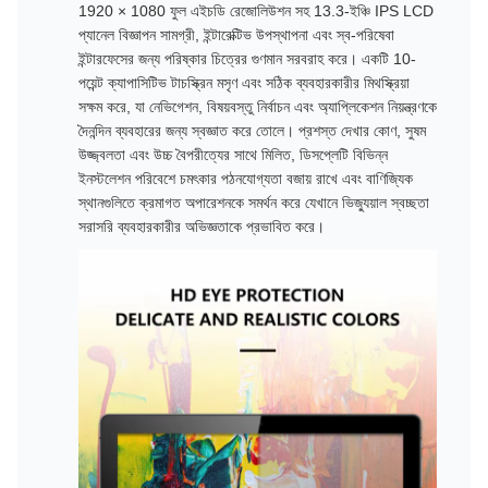
1920 × 1080 ফুল এইচডি রেজোলিউশন সহ 13.3-ইঞ্চি IPS LCD
প্যানেল বিজ্ঞাপন সামগ্রী, ইন্টারেক্টিভ উপস্থাপনা এবং স্ব-পরিষেবা
ইন্টারফেসের জন্য পরিষ্কার চিত্রের গুণমান সরবরাহ করে। একটি 10-
পয়েন্ট ক্যাপাসিটিভ টাচস্ক্রিন মসৃণ এবং সঠিক ব্যবহারকারীর মিথস্ক্রিয়া
সক্ষম করে, যা নেভিগেশন, বিষয়বস্তু নির্বাচন এবং অ্যাপ্লিকেশন নিয়ন্ত্রণকে
দৈনন্দিন ব্যবহারের জন্য স্বজ্ঞাত করে তোলে। প্রশস্ত দেখার কোণ, সুষম
উজ্জ্বলতা এবং উচ্চ বৈপরীত্যের সাথে মিলিত, ডিসপ্লেটি বিভিন্ন
ইনস্টলেশন পরিবেশে চমৎকার পঠনযোগ্যতা বজায় রাখে এবং বাণিজ্যিক
স্থানগুলিতে ক্রমাগত অপারেশনকে সমর্থন করে যেখানে ভিজ্যুয়াল স্বচ্ছতা
সরাসরি ব্যবহারকারীর অভিজ্ঞতাকে প্রভাবিত করে।