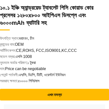
১০.১ ইঞ্চি অ্যান্ড্রয়েড ট্যাবলেট পিসি কোয়াড কোর
প্রসেসর ১২৮০x৮০০ আইপিএস ডিসপ্লে এবং
৬০০০mAh ব্যাটারি সহ
উৎপত্তি স্থান:
গুয়াংডং, চীন
ব্র্যান্ডের নাম:
OEM
সার্টিফিকেশন:
CE,ROHS, FCC,ISO9001,KC,CCC
মডেল নম্বর:
এসসি 1008
ন্যূনতম অর্ডার পরিমাণ:
১ টুকরা
দাম:
Price can be negotiable
পেমেন্ট শর্তাবলী:
এল/সি, ডি/পি, টি/টি, ওয়েস্টার্ন ইউনিয়ন
সরবরাহ ক্ষমতা:
৫০০০০ পিসি/মাস
এখন তদন্ত