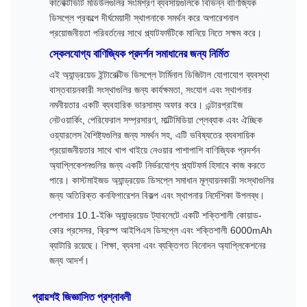
কানেক্টিভিটি মডিউলগুলির সংমিশ্রণ ব্যবসায়গুলিকে বিভিন্ন বাণিজ্যিক
ডিসপ্লে প্রকল্পে দীর্ঘমেয়াদী স্থাপনাকে সমর্থন করে অপারেশনাল
প্রয়োজনীয়তা পরিবর্তনের সাথে প্ল্যাটফর্মটিকে মানিয়ে নিতে সক্ষম করে।
স্কেলযোগ্য বাণিজ্যিক প্রদর্শন সমাধানের জন্য নির্মিত
এই অ্যান্ড্রয়েড ইন্টারেক্টিভ ডিসপ্লে টার্মিনাল ডিজিটাল যোগাযোগ ব্যবস্থা
বাস্তবায়নকারী সংস্থাগুলির জন্য কার্যক্ষমতা, সংযোগ এবং স্থাপনার
নমনীয়তার একটি ব্যবহারিক ভারসাম্য অফার করে। এন্টারপ্রাইজ
নেটওয়ার্কিং, পেরিফেরাল সম্প্রসারণ, মাল্টিমিডিয়া প্লেব্যাক এবং ঐচ্ছিক
ওয়্যারলেস বৈশিষ্ট্যগুলির জন্য সমর্থন সহ, এটি ভবিষ্যতের ব্যবসায়িক
প্রয়োজনীয়তার সাথে খাপ খাইয়ে নেওয়ার পাশাপাশি বাণিজ্যিক প্রদর্শন
অ্যাপ্লিকেশনগুলির জন্য একটি নির্ভরযোগ্য প্ল্যাটফর্ম হিসাবে কাজ করতে
পারে। কাস্টমাইজড অ্যান্ড্রয়েড ডিসপ্লে সমাধান মূল্যায়নকারী সংস্থাগুলির
জন্য অতিরিক্ত কনফিগারেশন বিকল্প এবং স্থাপনার নির্দেশিকা উপলব্ধ।
পেশাদার 10.1-ইঞ্চি অ্যান্ড্রয়েড ট্যাবলেটে একটি শক্তিশালী কোয়াড-
কোর প্রসেসর, ক্রিস্প আইপিএস ডিসপ্লে এবং শক্তিশালী 6000mAh
ব্যাটারি রয়েছে। শিক্ষা, ব্যবসা এবং ব্যক্তিগত বিনোদন অ্যাপ্লিকেশনের
জন্য আদর্শ।
প্রায়শই জিজ্ঞাসিত প্রশ্নাবলী