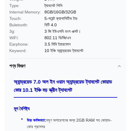
Type:
ট্যাবলেট পিসি
Internal Memory:
8GB/16GB/32GB
Touch:
5-পয়েন্ট ক্যাপাসিটিভ টাচ
Buletooth:
বিটি 4.0
3g:
3 জি ইউএসবি ডংল এক্সট।
WiFi:
802.11 বি/জি/এন
Earphone:
3.5 মিমি ইয়ারফোন
Keyword:
10 ইঞ্চি অ্যান্ড্রয়েড ট্যাবলেট
পণ্য বিবরণ
অ্যান্ড্রয়েড 7.0 অল ইন ওয়ান অ্যান্ড্রয়েড ট্যাবলেট কোয়াড
কোর 10.1 ইঞ্চি বড় স্ক্রীন ট্যাবলেট
মূল বৈশিষ্ট্য
উচ্চ কর্মক্ষমতা:
মসৃণ অপারেশনের জন্য 2GB RAM সহ কোয়াড-
কোর প্রসেসর