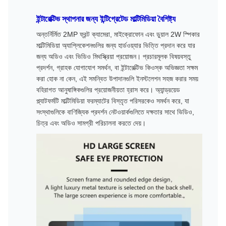
ইন্টারেক্টিভ স্থাপনার জন্য ইন্টিগ্রেটেড মাল্টিমিডিয়া বৈশিষ্ট্য
অন্তর্নির্মিত 2MP ফ্রন্ট ক্যামেরা, মাইক্রোফোন এবং ডুয়াল 2W স্পিকার
মাল্টিমিডিয়া অ্যাপ্লিকেশনগুলির জন্য হার্ডওয়্যার ভিত্তি প্রদান করে যার
জন্য অডিও এবং ভিডিও মিথস্ক্রিয়া প্রয়োজন। প্রচারমূলক বিষয়বস্তু
প্রদর্শন, গ্রাহক যোগাযোগ সমর্থন, বা ইন্টারেক্টিভ কিওস্ক অভিজ্ঞতা সক্ষম
করা হোক না কেন, এই সমন্বিত উপাদানগুলি ইনস্টলেশন সহজ করার সময়
বহিরাগত আনুষাঙ্গিকগুলির প্রয়োজনীয়তা হ্রাস করে। অ্যান্ড্রয়েড
প্ল্যাটফর্মটি মাল্টিমিডিয়া ফরম্যাটের বিস্তৃত পরিসরকেও সমর্থন করে, যা
সংস্থাগুলিকে বাণিজ্যিক প্রদর্শন নেটওয়ার্কগুলিতে দক্ষতার সাথে ভিডিও,
চিত্র এবং অডিও সামগ্রী পরিচালনা করতে দেয়।