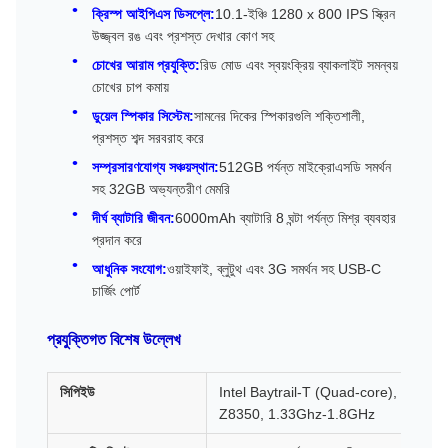
ক্রিস্প আইপিএস ডিসপ্লে:
10.1-ইঞ্চি 1280 x 800 IPS স্ক্রিন
উজ্জ্বল রঙ এবং প্রশস্ত দেখার কোণ সহ
চোখের আরাম প্রযুক্তি:
রিড মোড এবং স্বয়ংক্রিয় ব্যাকলাইট সমন্বয়
চোখের চাপ কমায়
ডুয়েল স্পিকার সিস্টেম:
সামনের দিকের স্পিকারগুলি শক্তিশালী,
প্রশস্ত শব্দ সরবরাহ করে
সম্প্রসারণযোগ্য সঞ্চয়স্থান:
512GB পর্যন্ত মাইক্রোএসডি সমর্থন
সহ 32GB অভ্যন্তরীণ মেমরি
দীর্ঘ ব্যাটারি জীবন:
6000mAh ব্যাটারি 8 ঘন্টা পর্যন্ত মিশ্র ব্যবহার
প্রদান করে
আধুনিক সংযোগ:
ওয়াইফাই, ব্লুটুথ এবং 3G সমর্থন সহ USB-C
চার্জিং পোর্ট
প্রযুক্তিগত বিশেষ উল্লেখ
সিপিইউ
Intel Baytrail-T (Quad-core),
Z8350, 1.33Ghz-1.8GHz