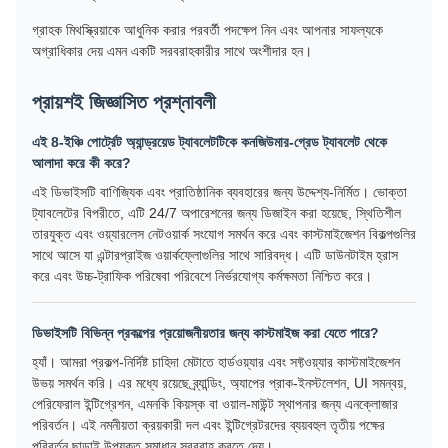
গ্রাহক মিথস্ক্রিয়াকে আধুনিক করার পরবর্তী পদক্ষেপ নিন এবং আপনার সাফল্যকে
অগ্রাধিকার দেয় এমন একটি সরবরাহকারীর সাথে অংশীদার হন।
প্রায়শই জিজ্ঞাসিত প্রশ্নাবলী
এই 8-ইঞ্চি পোর্ট্রেট অ্যান্ড্রয়েড ট্যাবলেটটিকে কনজিউমার-গ্রেড ট্যাবলেট থেকে
আলাদা করে কী করে?
এই ডিভাইসটি বাণিজ্যিক এবং প্রাতিষ্ঠানিক ব্যবহারের জন্য উদ্দেশ্য-নির্মিত। ভোক্তা
ট্যাবলেটের বিপরীতে, এটি 24/7 অপারেশনের জন্য ডিজাইন করা হয়েছে, স্থিতিশীল
তারযুক্ত এবং ওয়্যারলেস নেটওয়ার্ক সংযোগ সমর্থন করে এবং কাস্টমাইজেশন বিকল্পগুলির
সাথে আসে যা এন্টারপ্রাইজ ওয়ার্কফ্লোগুলির সাথে সারিবদ্ধ। এটি ডাউনটাইম হ্রাস
করে এবং উচ্চ-ট্রাফিক পরিষেবা পরিবেশে নির্ভরযোগ্য কর্মক্ষমতা নিশ্চিত করে।
ডিভাইসটি বিভিন্ন প্রকল্পের প্রয়োজনীয়তার জন্য কাস্টমাইজ করা যেতে পারে?
হ্যাঁ। আমরা প্রকল্প-নির্দিষ্ট চাহিদা মেটাতে হার্ডওয়্যার এবং সফ্টওয়্যার কাস্টমাইজেশন
উভয় সমর্থন করি। এর মধ্যে রয়েছে ব্র্যান্ডিং, অ্যাপের প্রাক-ইনস্টলেশন, UI সমন্বয়,
পেরিফেরাল ইন্টিগ্রেশন, এমনকি কিয়স্ক বা ওয়াল-মাউন্ট স্থাপনার জন্য এনক্লোজার
পরিবর্তন। এই নমনীয়তা ক্রয়কারী দল এবং ইন্টিগ্রেটরদের ব্যয়বহুল তৃতীয় পক্ষের
পরিবর্তন ছাড়াই উপযুক্ত সমাধান সরবরাহ করতে দেয়।