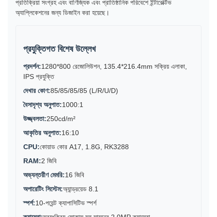
প্রতিক্রিয়া সংগ্রহ এবং বাণিজ্যিক এবং প্রাতিষ্ঠানিক পরিবেশে ইন্টারেক্টিভ
অ্যাপ্লিকেশনের জন্য ডিজাইন করা হয়েছে।
প্রযুক্তিগত বিশেষ উল্লেখ
প্রদর্শন:
1280*800 রেজোলিউশন, 135.4*216.4mm সক্রিয় এলাকা,
IPS প্রযুক্তি
দেখার কোণ:
85/85/85/85 (L/R/U/D)
বৈসাদৃশ্য অনুপাত:
1000:1
উজ্জ্বলতা:
250cd/m²
আকৃতির অনুপাত:
16:10
CPU:
কোয়াড কোর A17, 1.8G, RK3288
RAM:
2 জিবি
অভ্যন্তরীণ মেমরি:
16 জিবি
অপারেটিং সিস্টেম:
অ্যান্ড্রয়েড 8.1
স্পর্শ:
10-পয়েন্ট ক্যাপাসিটিভ স্পর্শ