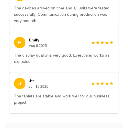
The devices arrived on time and all units were tested
successfully. Communication during production was
very smooth.
Emily
E
★★★★★
★★★★★
Aug 6.2025
The display quality is very good. Everything works as
expected.
J*r
J
★★★★★
★★★★★
Jun 16.2025
The tablets are stable and work well for our business
project.