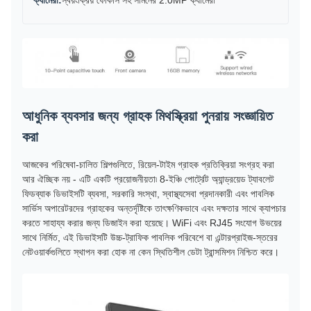
ক্যামেরা:
স্বয়ংক্রিয় ফোকাস সহ সামনের 2.0MP ক্যামেরা
আধুনিক ব্যবসার জন্য গ্রাহক মিথস্ক্রিয়া পুনরায় সংজ্ঞায়িত
করা
আজকের পরিষেবা-চালিত শিল্পগুলিতে, রিয়েল-টাইম গ্রাহক প্রতিক্রিয়া সংগ্রহ করা
আর ঐচ্ছিক নয় - এটি একটি প্রয়োজনীয়তা৷ 8-ইঞ্চি পোর্ট্রেট অ্যান্ড্রয়েড ট্যাবলেট
ফিডব্যাক ডিভাইসটি ব্যবসা, সরকারি সংস্থা, স্বাস্থ্যসেবা প্রদানকারী এবং পাবলিক
সার্ভিস অপারেটরদের গ্রাহকের অন্তর্দৃষ্টিকে তাৎক্ষণিকভাবে এবং দক্ষতার সাথে ক্যাপচার
করতে সাহায্য করার জন্য ডিজাইন করা হয়েছে। WiFi এবং RJ45 সংযোগ উভয়ের
সাথে নির্মিত, এই ডিভাইসটি উচ্চ-ট্রাফিক পাবলিক পরিবেশে বা এন্টারপ্রাইজ-স্তরের
নেটওয়ার্কগুলিতে স্থাপন করা হোক না কেন স্থিতিশীল ডেটা ট্রান্সমিশন নিশ্চিত করে।