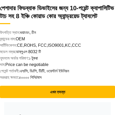
পেশাদার ফিডব্যাক ডিভাইসের জন্য 10-পয়েন্ট ক্যাপাসিটিভ
টাচ সহ 8 ইঞ্চি কোয়াড কোর অ্যান্ড্রয়েড ট্যাবলেট
উৎপত্তি স্থান:
গুয়াংডং, চীন
ব্র্যান্ডের নাম:
OEM
সার্টিফিকেশন:
CE,ROHS, FCC,ISO9001,KC,CCC
মডেল নম্বর:
ডাব্লুএল 8032 টি
ন্যূনতম অর্ডার পরিমাণ:
১ টুকরা
দাম:
Price can be negotiable
পেমেন্ট শর্তাবলী:
এল/সি, ডি/পি, টি/টি, ওয়েস্টার্ন ইউনিয়ন
সরবরাহ ক্ষমতা:
৫০০০০ পিসি/মাস
এখন তদন্ত