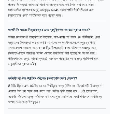
পক্ষের নিরাপত্তা সমাধানের সাথে সামঞ্জস্যের সাথে কনফিগার করা যেতে পারে।
সংবেদনশীল স্থাপনার জন্য, তারযুক্ত RJ45 সংযোগগুলি স্থিতিশীলতা এবং
নিরাপত্তার একটি অতিরিক্ত স্তর প্রদান করে।
আপনি কি ধরনের বিক্রয়োত্তর এবং প্রযুক্তিগত সহায়তা প্রদান করেন?
আমরা বিশ্বব্যাপী প্রযুক্তিগত সহায়তা, ফার্মওয়্যার আপডেট এবং দীর্ঘমেয়াদী খুচরা
যন্ত্রাংশের উপলব্ধতা অফার করি। আমাদের দল অংশীদারদেরকে শুধুমাত্র পণ্য
রক্ষণাবেক্ষণে সহায়তা করে না বরং প্রি-ডিপ্লয়মেন্ট কনসালটেশনেও সাহায্য করে,
ডিভাইসগুলিকে প্রকল্পের চাহিদা মেটাতে কনফিগার করা হয়েছে তা নিশ্চিত করে।
পরিবেশকদের জন্য, আমরা ক্লায়েন্ট সমর্থনকে প্রবাহিত করার জন্য প্রশিক্ষণ এবং
ডকুমেন্টেশন প্রদান করি।
সর্বজনীন বা উচ্চ-ট্রাফিক পরিবেশে ডিভাইসটি কতটা টেকসই?
8 ইঞ্চি স্ক্রিন এবং হাউজিং ঘন ঘন মিথস্ক্রিয়া জন্য নির্মিত হয়. ডিভাইসটি কিয়স্কে বা
দেয়ালে নিরাপদে মাউন্ট করা যেতে পারে, ক্ষতির ঝুঁকি হ্রাস করে। এটি হাসপাতাল,
সরকারি পরিষেবা কেন্দ্র, পরিবহন হাব এবং খুচরা দোকানের মতো পরিবেশে অবিচ্ছিন্ন
অপারেশনের জন্য উপযুক্ত।