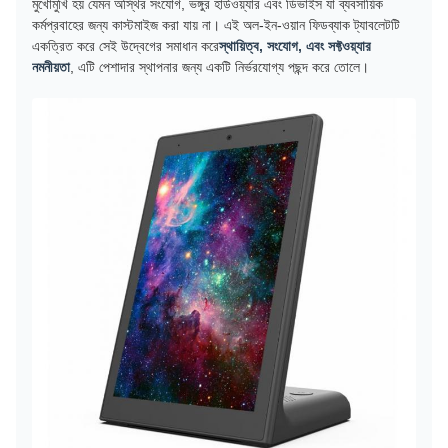
মুখোমুখি হয় যেমন অস্থির সংযোগ, ভঙ্গুর হার্ডওয়্যার এবং ডিভাইস যা ব্যবসায়িক
কর্মপ্রবাহের জন্য কাস্টমাইজ করা যায় না। এই অল-ইন-ওয়ান ফিডব্যাক ট্যাবলেটটি
একত্রিত করে সেই উদ্বেগের সমাধান করে
স্থায়িত্ব, সংযোগ, এবং সফ্টওয়্যার
নমনীয়তা
, এটি পেশাদার স্থাপনার জন্য একটি নির্ভরযোগ্য পছন্দ করে তোলে।