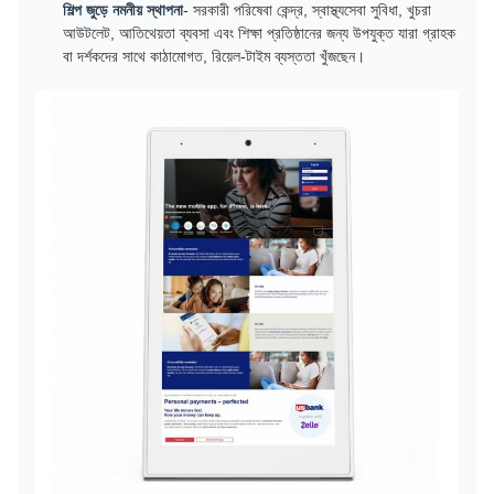
শিল্প জুড়ে নমনীয় স্থাপনা
- সরকারী পরিষেবা কেন্দ্র, স্বাস্থ্যসেবা সুবিধা, খুচরা
আউটলেট, আতিথেয়তা ব্যবসা এবং শিক্ষা প্রতিষ্ঠানের জন্য উপযুক্ত যারা গ্রাহক
বা দর্শকদের সাথে কাঠামোগত, রিয়েল-টাইম ব্যস্ততা খুঁজছেন।