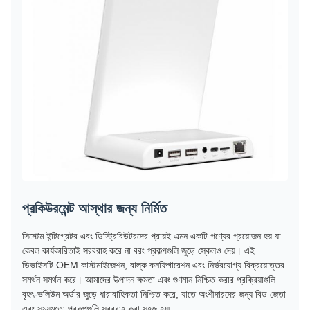
প্রকিউরমেন্ট আস্থার জন্য নির্মিত
সিস্টেম ইন্টিগ্রেটর এবং ডিস্ট্রিবিউটরদের প্রায়ই এমন একটি পণ্যের প্রয়োজন হয় যা
কেবল কার্যকারিতাই সরবরাহ করে না বরং প্রকল্পগুলি জুড়ে স্কেলও দেয়। এই
ডিভাইসটি OEM কাস্টমাইজেশন, বাল্ক কনফিগারেশন এবং নির্ভরযোগ্য বিক্রয়োত্তর
সমর্থন সমর্থন করে। আমাদের উত্পাদন ক্ষমতা এবং গুণমান নিশ্চিত করার প্রক্রিয়াগুলি
বৃহৎ-ভলিউম অর্ডার জুড়ে ধারাবাহিকতা নিশ্চিত করে, যাতে অংশীদারদের জন্য বিড জেতা
এবং সময়মতো প্রকল্পগুলি সরবরাহ করা সহজ হয়৷