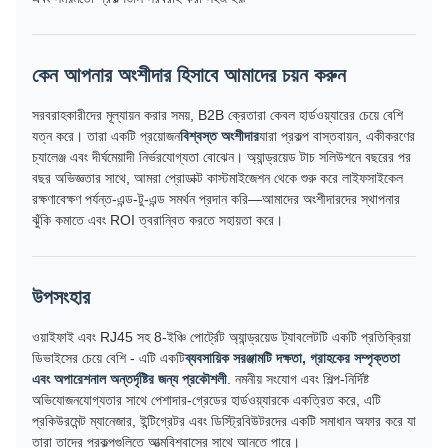
কেন আপনার অংশীদার হিসাবে আমাদের চয়ন করুন
সরবরাহকারীদের মূল্যায়ন করার সময়, B2B ক্রেতারা কেবল হার্ডওয়্যারের চেয়ে বেশি
যত্ন করে। তারা একটি প্রয়োজন
বিশ্বস্ত অংশীদার
যারা প্রকল্প বাস্তবায়ন, একীকরণের
চ্যালেঞ্জ এবং দীর্ঘমেয়াদী নির্ভরযোগ্যতা বোঝেন। অ্যান্ড্রয়েড টাচ সলিউশনে বছরের পর
বছর অভিজ্ঞতার সাথে, আমরা প্রোডাক্ট কাস্টমাইজেশন থেকে শুরু করে লাইফসাইকেল
রক্ষণাবেক্ষণ পর্যন্ত-এন্ড-টু-এন্ড সমর্থন প্রদান করি—আমাদের অংশীদারদের স্থাপনার
ঝুঁকি কমাতে এবং ROI ত্বরান্বিত করতে সহায়তা করে।
উপসংহার
ওয়াইফাই এবং RJ45 সহ 8-ইঞ্চি পোর্ট্রেট অ্যান্ড্রয়েড ট্যাবলেটটি একটি প্রতিক্রিয়া
ডিভাইসের চেয়ে বেশি - এটি একটি
ব্যবসায়িক সরঞ্জামটি দক্ষতা, গ্রাহকের সম্পৃক্ততা
এবং অপারেশনাল অন্তর্দৃষ্টির জন্য প্রকৌশলী
. নমনীয় সংযোগ এবং শিল্প-নির্দিষ্ট
অভিযোজনযোগ্যতার সাথে পেশাদার-গ্রেডের হার্ডওয়্যারকে একত্রিত করে, এটি
প্রকিউরমেন্ট ম্যানেজার, ইন্টিগ্রেটর এবং ডিস্ট্রিবিউটরদের একটি সমাধান অফার করে যা
তারা তাদের প্রকল্পগুলিতে আত্মবিশ্বাসের সাথে আনতে পারে।