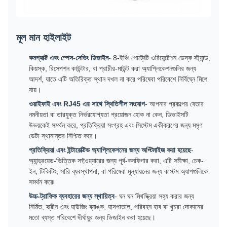
মূল মান হাইলাইট
কমপ্যাক্ট এবং স্পেস-সেভিং ডিজাইন
- 8-ইঞ্চি পোর্ট্রেট ওরিয়েন্টেশন ডেস্ক স্ট্যান্ড,
কিয়স্ক, রিসেপশন কাউন্টার, বা প্রাচীর-মাউন্ট করা অ্যাপ্লিকেশনগুলির জন্য
আদর্শ, যাতে এটি অতিরিক্ত স্থান দখল না করে পরিষেবা পরিবেশে নির্বিঘ্নে মিশে
যায়।
ওয়াইফাই এবং RJ45 এর সাথে স্থিতিশীল সংযোগ
- আপনার প্রকল্পের বেতার
নমনীয়তা বা তারযুক্ত নির্ভরযোগ্যতা প্রয়োজন হোক না কেন, ডিভাইসটি
উভয়কেই সমর্থন করে, প্রতিক্রিয়া সংগ্রহ এবং সিস্টেম একীকরণের জন্য মসৃণ
ডেটা স্থানান্তর নিশ্চিত করে।
প্রতিক্রিয়া এবং ইন্টারেক্টিভ অ্যাপ্লিকেশনের জন্য অপ্টিমাইজ করা হয়েছে
-
অ্যান্ড্রয়েড-ভিত্তিক সফ্টওয়্যারের জন্য পূর্ব-কনফিগার করা, এটি সমীক্ষা, চেক-
ইন, টিকিটিং, সারি ব্যবস্থাপনা, বা পরিষেবা মূল্যায়নের জন্য কাস্টম অ্যাপগুলিকে
সমর্থন করে৷
উচ্চ-ট্রাফিক ব্যবহারের জন্য স্থায়িত্ব
- ঘন ঘন মিথস্ক্রিয়া সহ্য করার জন্য
নির্মিত, স্ক্রীন এবং হাউজিং ব্যাঙ্ক, হাসপাতাল, পরিবহন হাব বা খুচরা দোকানের
মতো ব্যস্ত পরিবেশে দীর্ঘায়ুর জন্য ডিজাইন করা হয়েছে।