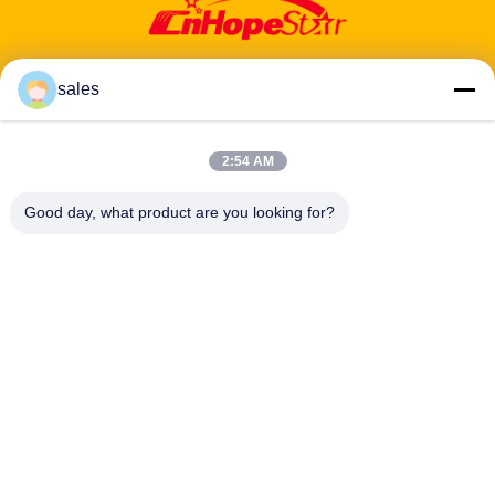
sales
ঠিকানা: ৬০১-৬০৬, ৬ তলা, বিল্ডিং ই, ইউয়ানফেন ইন্ডাস্ট্রিয়াল পার্ক, ডালং উপ-জেলা, লংহুয়া
2:54 AM
জেলা, শেনঝেন, গুয়াংডং, সিএন
Good day, what product are you looking for?
টেলিফোন:
86-13424296897
ইমেইল:
hope10@cnhopestar.com
বাড়ি
পণ্য
আমাদের সম্পর্কে
কারখানা ভ্রমণ
মান নিয়ন্ত্রণ
যোগাযোগ করুন