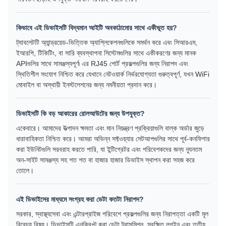
কিভাবে এই ডিভাইসটি বিদ্যমান আইটি অবকাঠামোর সাথে একীভূত হয়?
ট্যাবলেটটি অ্যান্ড্রয়েড-ভিত্তিক অ্যাপ্লিকেশনগুলিকে সমর্থন করে এবং সিআরএম,
ইআরপি, টিকিটিং, বা সারি ব্যবস্থাপনা সিস্টেমগুলির সাথে একীকরণের জন্য মানক
APIগুলির সাথে সামঞ্জস্যপূর্ণ৷ এর RJ45 পোর্ট প্রকল্পগুলির জন্য নিরাপদ এবং
স্থিতিশীল সংযোগ নিশ্চিত করে যেখানে নেটওয়ার্ক নির্ভরযোগ্যতা গুরুত্বপূর্ণ, যখন WiFi
মোবাইল বা অস্থায়ী ইনস্টলেশনের জন্য নমনীয়তা প্রদান করে।
ডিভাইসটি কি বড় আকারের রোলআউটের জন্য উপযুক্ত?
একেবারে। আমাদের উত্পাদন ক্ষমতা এবং মান নিয়ন্ত্রণ প্রক্রিয়াগুলি বাল্ক অর্ডার জুড়ে
ধারাবাহিকতা নিশ্চিত করে। আমরা অভিন্ন সফ্টওয়্যার সেটআপগুলির সাথে পূর্ব-কনফিগার
করা ইউনিটগুলি সরবরাহ করতে পারি, যা ইন্টিগ্রেটর এবং পরিবেশকদের জন্য ন্যূনতম
অন-সাইট সামঞ্জস্য সহ শত শত বা হাজার হাজার ডিভাইস স্থাপন করা সহজ করে
তোলে।
এই ডিভাইসের মাধ্যমে সংগ্রহ করা ডেটা কতটা নিরাপদ?
সরকার, স্বাস্থ্যসেবা এবং এন্টারপ্রাইজ পরিবেশে প্রকল্পগুলির জন্য নিরাপত্তা একটি মূল
বিবেচ্য বিষয়। ডিভাইসটি এনক্রিপ্ট করা ডেটা ট্রান্সমিশন, সুরক্ষিত লগইন এবং তৃতীয়