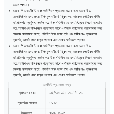
করতে পারেন।
১০৮০ পি এফএইচডি এবং আইপিএস প্যানেলঃ ১৯২০ এক্স ১০৮০ উচ্চ
রেজোলিউশন এবং ১৫.৬ ইঞ্চি ফুল এইচডি স্ক্রিন সহ, আমাদের পোর্টেবল মনিটর
এইচডিআর প্রযুক্তি সমর্থন করে উচ্চ গতিশীল রঙ এবং চিত্রের বিবরণ সরবরাহ
করে,আইপিএস হার্ড-স্ক্রিন প্রযুক্তির সাথে এলসিডি প্যানেলের প্রতিক্রিয়া সময়
চমৎকার কর্মক্ষমতা আছে, গতিশীল উচ্চ সংজ্ঞা ছবি এবং সঠিক রঙ পুনরুত্পাদন
প্রদর্শন, আপনি সেরা চাক্ষুষ প্রভাব এবং দেখার অভিজ্ঞতা প্রদান।
১০৮০ পি এফএইচডি এবং আইপিএস প্যানেলঃ ১৯২০ এক্স ১০৮০ উচ্চ
রেজোলিউশন এবং ১৫.৬ ইঞ্চি ফুল এইচডি স্ক্রিন সহ, আমাদের পোর্টেবল মনিটর
এইচডিআর প্রযুক্তি সমর্থন করে উচ্চ গতিশীল রঙ এবং চিত্রের বিবরণ সরবরাহ
করে,আইপিএস হার্ড-স্ক্রিন প্রযুক্তির সাথে এলসিডি প্যানেলের প্রতিক্রিয়া সময়
চমৎকার কর্মক্ষমতা আছে, গতিশীল উচ্চ সংজ্ঞা ছবি এবং সঠিক রঙ পুনরুত্পাদন
প্রদর্শন, আপনি সেরা চাক্ষুষ প্রভাব এবং দেখার অভিজ্ঞতা প্রদান।
এলসিডি প্যানেলের তথ্য
প্যানেলের ধরন
আইপিএস এইচ ১৭৮/ ভি ১৭৮
প্রদর্শনের আকার
15.6"
উজ্জ্বলতা
350cd/m2