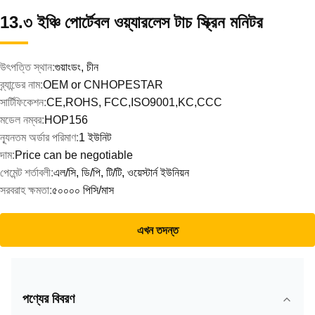
13.৩ ইঞ্চি পোর্টেবল ওয়্যারলেস টাচ স্ক্রিন মনিটর
উৎপত্তি স্থান:
গুয়াংডং, চীন
ব্র্যান্ডের নাম:
OEM or CNHOPESTAR
সার্টিফিকেশন:
CE,ROHS, FCC,ISO9001,KC,CCC
মডেল নম্বর:
HOP156
ন্যূনতম অর্ডার পরিমাণ:
1 ইউনিট
দাম:
Price can be negotiable
পেমেন্ট শর্তাবলী:
এল/সি, ডি/পি, টি/টি, ওয়েস্টার্ন ইউনিয়ন
সরবরাহ ক্ষমতা:
৫০০০০ পিসি/মাস
এখন তদন্ত
পণ্যের বিবরণ