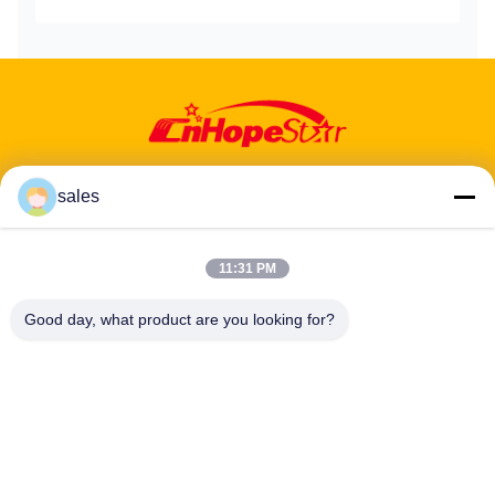
sales
11:31 PM
ঠিকানা: ৬০১-৬০৬, ৬ তলা, বিল্ডিং ই, ইউয়ানফেন ইন্ডাস্ট্রিয়াল পার্ক, ডালং উপ-জেলা, লংহুয়া
জেলা, শেনঝেন, গুয়াংডং, সিএন
Good day, what product are you looking for?
টেলিফোন:
86-13424296897
ইমেইল:
hope10@cnhopestar.com
বাড়ি
পণ্য
আমাদের সম্পর্কে
কারখানা ভ্রমণ