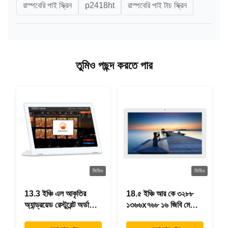
রাস্পবেরি পাই স্ক্রিন
p2418ht
রাস্পবেরি পাই টাচ স্ক্রিন
তুমিও পছন্দ করতে পার
ভিডিও
ভিডিও
13.3 ইঞ্চি এল আকৃতির
18.৫ ইঞ্চি আর কে ৩২৮৮
অ্যান্ড্রয়েড রেস্টুরেন্ট অর্ডারিং
১৩৬৬x৭৬৮ ১৬ জিবি মেমোরি
ট্যাবলেট, 1920×1080
অল ইন ওয়ান অ্যান্ড্রয়েড
টাচস্ক্রিন, ওয়াইফাই RJ45
ট্যাবলেট আধুনিক ডিজাইন