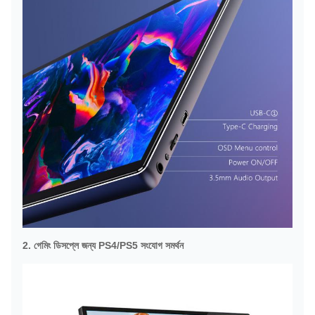
2. গেমিং ডিসপ্লে জন্য PS4/PS5 সংযোগ সমর্থন