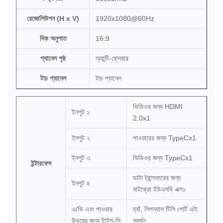
রেজোলিউশন (H x V)
1920x1080@60Hz
দিক অনুপাত
16:9
প্যানেল পৃষ্ঠ
অ্যান্টি-ফ্লেয়ার
টাচ প্যানেল
টাচ প্যানেল
ভিডিওর জন্য HDMI
ইনপুট ১
2.0x1
ইনপুট ২
পাওয়ারের জন্য TypeCx1
ইনপুট ৩
ভিডিওর জন্য TypeCx1
ইন্টারফেস
ডাটা ট্রান্সফারের জন্য
ইনপুট ৪
মাইক্রো ইউএসবি এক্স১
এ/ভি এবং পাওয়ার
হ্যাঁ, সিগন্যাল টিসি পোর্ট এটা
উভয়ের জন্য টাইপ-সি
সমর্থন