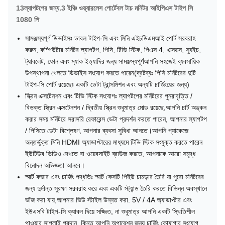
13ল্যাপটপের জন্য.3 ইঞ্চি ওয়্যারলেস পোর্টেবল টাচ মনিটর আইপিএস টাইপ সি
1080 পি
সামঞ্জস্যপূর্ণ ডিভাইসঃ ডাবল টাইপ-সি এবং মিনি এইচডিএমআই পোর্ট সরবরাহ
করুন, কম্পিউটার মনিটর ল্যাপটপ, পিসি, টিভি স্টিক, পিএস 4, এক্সবক্স, স্যুইচ,
ট্যাবলেট, ফোন এবং ম্যাক ইত্যাদির জন্য সামঞ্জস্যপূর্ণআপনি সহজেই ব্যবসায়িক
উপস্থাপনা খেলতে ডিভাইস সংযোগ করতে পারেন(দ্রষ্টব্যঃ পিসি মনিটরের দুটি
টাইপ-সি পোর্ট রয়েছেঃ একটি ডেটা ট্রান্সমিশন এবং অন্যটি চার্জিংয়ের জন্য)
স্ক্রিন এক্সটেনশন এবং টিভি স্টিক সংযোগঃ ল্যাপটপের মনিটরের পুনরাবৃত্তি /
বিভক্ত স্ক্রিন এক্সটেনশন / দ্বিতীয় স্ক্রিন শুধুমাত্র মোড রয়েছে,আপনি চার্ট অঙ্কন
করার সময় মনিটরে সরাসরি রেফারেন্স ডেটা প্রদর্শন করতে পারেন, আপনার ল্যাপটপ
/ পিসিতে ডেটা বিশ্লেষণ, আপনার ব্যবসা সুবিধা আনতে।আপনি প্যাকেজে
অন্তর্ভুক্ত মিনি HDMI অ্যাডাপ্টারের মাধ্যমে টিভি স্টিক সংযুক্ত করতে পারেন
ইউটিউব ভিডিও দেখতে বা ওয়েবসাইট ব্রাউজ করতে, আপনাকে আরো সমৃদ্ধ
বিনোদন অভিজ্ঞতা আনবে।
স্মার্ট কভার এবং চার্জিং পদ্ধতিঃ স্মার্ট কেসটি পিইউ চামড়ার তৈরি যা পুরো মনিটরের
জন্য দুর্দান্ত সুরক্ষা সরবরাহ করে এবং একটি স্ট্যান্ড তৈরি করতে বিভিন্ন অবস্থানে
ভাঁজ করা যায়,আপনার ভিউ স্টাইল উন্নত করা. 5V / 4A অ্যাডাপ্টার এবং
ইউএসবি টাইপ-সি ক্যাবল দিয়ে সজ্জিত, না শুধুমাত্র আপনি একটি স্থিতিশীল
পাওয়ার সাপ্লাই প্রদান, কিন্তু আপনি অপারেশন জন্য চার্জিং কোষাগার সংযোগ